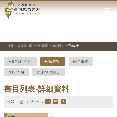
中
跳
到
點
央
主
擊
要
開
研
內
啟
容
或
究
切
上
下
主
區
換
一
一
圖
關
暫
張
張
連
塊
閉
停、
圖
圖
結
院-
播
片
片
首頁
書目資料庫
分類瀏覽
書目列表
詳細資料
網
放
站
臺
主
文獻類目介紹
分類瀏覽
簡易查詢
要
灣
選
進階查詢
線上提供書目
單
史
研
書目列表-詳細資料
究
字型大小：
小
中
大
列印：
所-