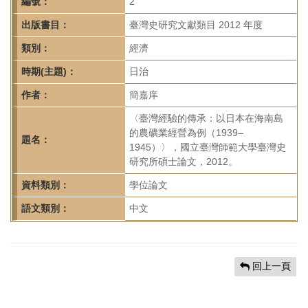
首
編號：
2
頁
出版書目：
臺灣史研究文獻類目 2012 年度
類別：
經濟
時期(主題)：
日治
作者：
簡嘉庠
〈臺灣經驗的傳承：以日本在海南島
的農礦業經營為例（1939–
題名：
1945）〉，國立臺灣師範大學臺灣史
研究所碩士論文，2012。
資料類別：
學位論文
語文類別：
中文
回上一頁