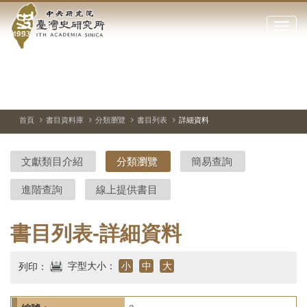
中
跳
到
點
央
主
擊
要
開
研
內
啟
容
或
究
切
上
下
主
區
換
一
一
圖
關
暫
張
張
連
塊
閉
停、
圖
圖
結
院-
播
片
片
首頁
書目資料庫
分類瀏覽
書目列表
詳細資料
網
放
站
臺
主
文獻類目介紹
分類瀏覽
簡易查詢
要
灣
選
進階查詢
線上提供書目
單
史
研
書目列表-詳細資料
究
字型大小：
小
中
大
列印：
所-