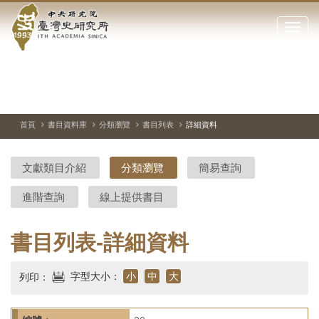
中
跳
到
點
央
主
擊
要
開
研
內
啟
容
或
究
切
上
下
主
區
換
一
一
圖
關
暫
張
張
連
塊
閉
停、
圖
圖
結
院-
播
片
片
首頁
書目資料庫
分類瀏覽
書目列表
詳細資料
網
放
站
臺
主
文獻類目介紹
分類瀏覽
簡易查詢
要
灣
選
進階查詢
線上提供書目
單
史
研
書目列表-詳細資料
究
字型大小：
小
中
大
列印：
所-