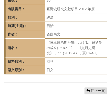
首
編號：
20
頁
出版書目：
臺灣史研究文獻類目 2012 年度
類別：
經濟
時期(主題)：
日治
作者：
斎藤尚文
〈日本統治期台湾における小運送業
題名：
の成立について〉，《交通史研
究》，77（2012.4），頁18–40。
資料類別：
期刊
語文類別：
日文
回上一頁