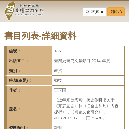
中
跳
到
取消列印
列印
央
主
要
研
內
容
書目列表-詳細資料
究
區
塊
院-
編號：
185
臺
出版書目：
臺灣史研究文獻類目 2014 年度
灣
類別：
政治
時期(主題)：
戰後
史
作者：
王玉国
研
〈近年来台湾高中历史教科书关于
究
《开罗宣言》和《旧金山和约》内容
題名：
探析〉，《闽台文化研究》，
所-
40（2014.12），页 29–36。
資料類別：
期刊