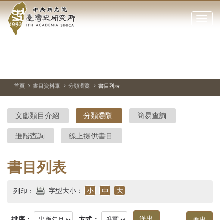
中
跳
到
點
央
主
擊
要
開
研
內
啟
容
或
究
切
上
下
主
區
換
一
一
圖
關
暫
張
張
連
塊
閉
停、
圖
圖
結
院-
播
片
片
首頁
書目資料庫
分類瀏覽
書目列表
網
放
站
臺
主
文獻類目介紹
分類瀏覽
簡易查詢
要
灣
選
進階查詢
線上提供書目
單
史
研
書目列表
究
字型大小：
小
中
大
列印：
所-
排序：
方式：