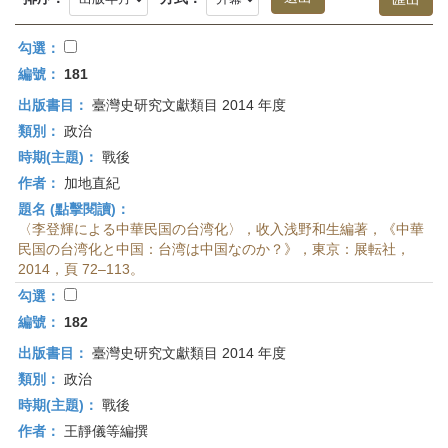
首
頁
勾選：
編號：
181
出版書目：
臺灣史研究文獻類目 2014 年度
類別：
政治
時期(主題)：
戰後
作者：
加地直紀
題名 (點擊閱讀)：
〈李登輝による中華民国の台湾化〉，收入浅野和生編著，《中華
民国の台湾化と中国：台湾は中国なのか？》，東京：展転社，
2014，頁 72–113。
勾選：
編號：
182
出版書目：
臺灣史研究文獻類目 2014 年度
類別：
政治
時期(主題)：
戰後
作者：
王靜儀等編撰