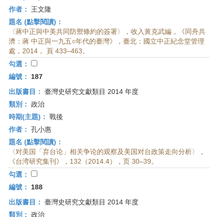
作者：
王文隆
題名 (點擊閱讀)：
〈蔣中正與中美共同防禦條約的簽署〉，收入黃克武編，《同舟共
濟：蔣 中正與一九五○年代的臺灣》，臺北：國立中正紀念堂管理
處，2014， 頁 433–463。
勾選：
編號：
187
出版書目：
臺灣史研究文獻類目 2014 年度
類別：
政治
時期(主題)：
戰後
作者：
孔小惠
題名 (點擊閱讀)：
〈对美国「弃台论」相关争论的观察及美国对台政策走向分析〉，
《台湾研究集刊》，132（2014.4），页 30–39。
勾選：
編號：
188
出版書目：
臺灣史研究文獻類目 2014 年度
類別：
政治