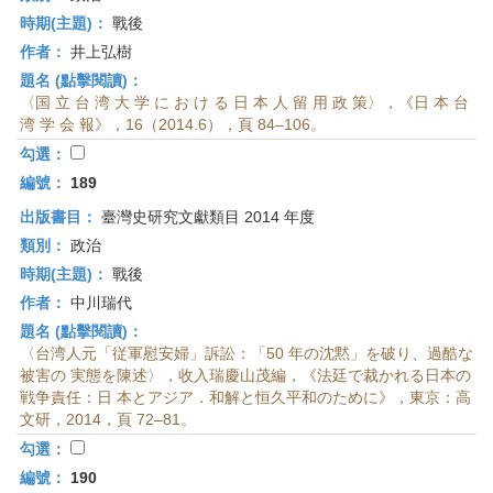
時期(主題)：
戰後
作者：
井上弘樹
題名 (點擊閱讀)：
〈国 立 台 湾 大 学 に お け る 日 本 人 留 用 政 策〉，《日 本 台
湾 学 会 報》，16（2014.6），頁 84–106。
勾選：
編號：
189
出版書目：
臺灣史研究文獻類目 2014 年度
類別：
政治
時期(主題)：
戰後
作者：
中川瑞代
題名 (點擊閱讀)：
〈台湾人元「従軍慰安婦」訴訟：「50 年の沈黙」を破り、過酷な
被害の 実態を陳述〉，收入瑞慶山茂編，《法廷で裁かれる日本の
戦争責任：日 本とアジア．和解と恒久平和のために》，東京：高
文研，2014，頁 72–81。
勾選：
編號：
190