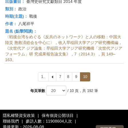
出版書目：
臺灣史研究文獻類目 2014 年度
類別：
政治
時期(主題)：
戰後
作者：
八尾祥平
題名 (點擊閱讀)：
〈戦後台湾をめぐる《反共のネットワーク》と人の移動：中国大
陸災 胞救済総会を中心に〉，收入早稲田大学アジア研究機構編，
《次世代ア ジア論集：早稲田大学アジア研究機構「次世代アジア
フォーラム」研 究成果報告論文集》，7（2014.3），頁 149–
163。
1..
上
7
8
9
10
一
頁
每頁筆數
/ 10 頁，共 192 筆
隱私權暨資安政策
|
保有個資公開項目
|
聯絡我們
|
參訪人數：11908604人次
|
最後更新：2026-08-08