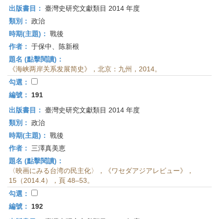
出版書目：
臺灣史研究文獻類目 2014 年度
類別：
政治
時期(主題)：
戰後
作者：
于保中、陈新根
題名 (點擊閱讀)：
《海峡两岸关系发展简史》，北京：九州，2014。
勾選：
編號：
191
出版書目：
臺灣史研究文獻類目 2014 年度
類別：
政治
時期(主題)：
戰後
作者：
三澤真美恵
題名 (點擊閱讀)：
〈映画にみる台湾の民主化〉，《ワセダアジアレビュー》，
15（2014.4），頁 48–53。
勾選：
編號：
192