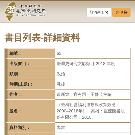
中
跳
到
取消列印
列印
央
主
要
研
內
容
書目列表-詳細資料
究
區
塊
院-
編號：
63
臺
出版書目：
臺灣史研究文獻類目 2018 年度
灣
類別：
政治
時期(主題)：
戰後
史
作者：
蕭新煌、官有垣、王舒芸主編
研
《臺灣社會福利運動與政策效應：
究
題名：
2000–2018年》，高雄：巨流圖書股
份有限公司，2018。
所-
資料類別：
專書