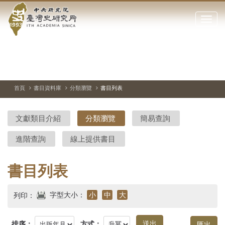
中
跳
到
點
央
主
擊
要
開
研
內
啟
容
或
究
切
上
下
主
區
換
一
一
圖
關
暫
張
張
連
塊
閉
停、
圖
圖
結
院-
播
片
片
首頁
書目資料庫
分類瀏覽
書目列表
網
放
站
臺
主
文獻類目介紹
分類瀏覽
簡易查詢
要
灣
選
進階查詢
線上提供書目
單
史
研
書目列表
究
字型大小：
小
中
大
列印：
所-
排序：
方式：