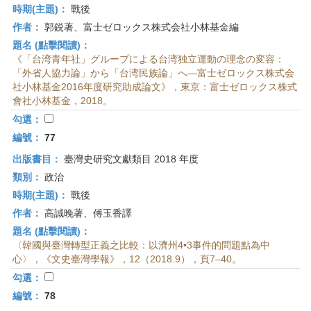
時期(主題)：
戰後
作者：
郭鋭著、富士ゼロックス株式会社小林基金編
題名 (點擊閱讀)：
《「台湾青年社」グループによる台湾独立運動の理念の変容：
「外省人協力論」から「台湾民族論」へ—富士ゼロックス株式会
社小林基金2016年度研究助成論文》，東京：富士ゼロックス株式
會社小林基金，2018。
勾選：
編號：
77
出版書目：
臺灣史研究文獻類目 2018 年度
類別：
政治
時期(主題)：
戰後
作者：
高誠晚著、傅玉香譯
題名 (點擊閱讀)：
〈韓國與臺灣轉型正義之比較：以濟州4•3事件的問題點為中
心〉，《文史臺灣學報》，12（2018.9），頁7–40。
勾選：
編號：
78