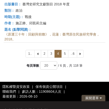
出版書目：
臺灣史研究文獻類目 2018 年度
類別：
政治
時期(主題)：
戰後
作者：
施正鋒、邱凱莉主編
題名 (點擊閱讀)：
《原運三十年：回顧與前瞻》，花蓮：臺灣原住民族研究學會，
2018。
1..
上
2
3
4
5
..6
下
一
一
頁
頁
每頁筆數
/ 6 頁，共 118 筆
隱私權暨資安政策
|
保有個資公開項目
|
聯絡我們
|
參訪人數：11908604人次
|
最後更新：2026-08-10
展開選單