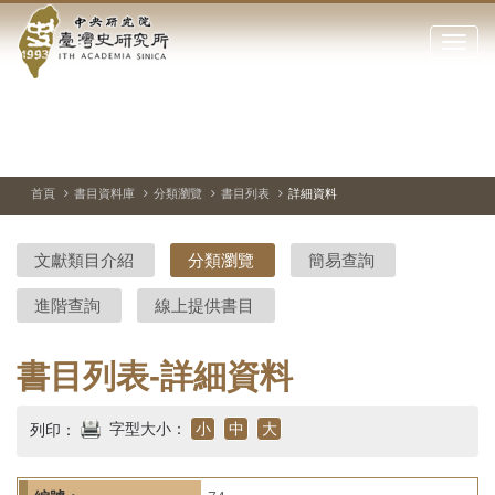
中
跳
到
點
央
主
擊
要
開
研
內
啟
容
或
究
切
上
下
主
區
換
一
一
圖
關
暫
張
張
連
塊
閉
停、
圖
圖
結
院-
播
片
片
首頁
書目資料庫
分類瀏覽
書目列表
詳細資料
網
放
站
臺
主
文獻類目介紹
分類瀏覽
簡易查詢
要
灣
選
進階查詢
線上提供書目
單
史
研
書目列表-詳細資料
究
字型大小：
小
中
大
列印：
所-