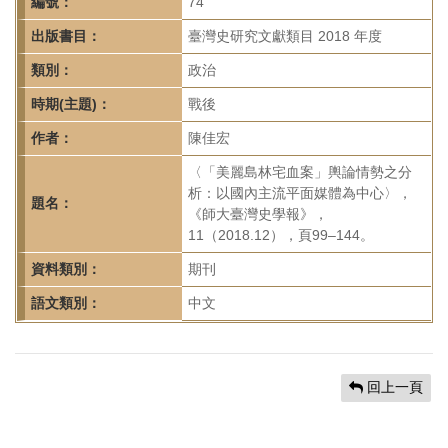
首
編號：
74
頁
出版書目：
臺灣史研究文獻類目 2018 年度
類別：
政治
時期(主題)：
戰後
作者：
陳佳宏
〈「美麗島林宅血案」輿論情勢之分
析：以國內主流平面媒體為中心〉，
題名：
《師大臺灣史學報》，
11（2018.12），頁99–144。
資料類別：
期刊
語文類別：
中文
回上一頁