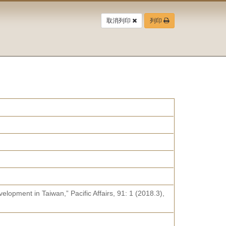
取消列印
列印
elopment in Taiwan,” Pacific Affairs, 91: 1 (2018.3),