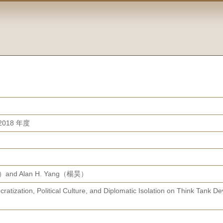
018 年度
）and Alan H. Yang（楊昊）
atization, Political Culture, and Diplomatic Isolation on Think Tank Dev