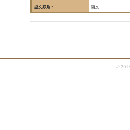
首
語文類別：
西文
頁
© 201