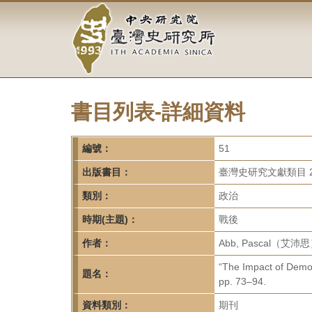
中
跳
到
央
主
要
研
內
容
究
區
塊
書目列表-詳細資料
院-
臺
編號：
51
灣
出版書目：
臺灣史研究文獻類目 2
類別：
政治
史
時期(主題)：
戰後
研
作者：
Abb, Pascal（艾沛思
究
“The Impact of Democr
題名：
所-
pp. 73–94.
資料類別：
期刊