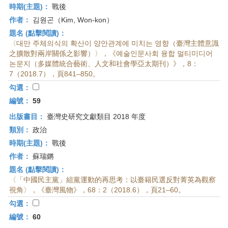
時期(主題)：
戰後
作者：
김원곤（Kim, Won-kon）
題名 (點擊閱讀)：
〈대만 주체의식의 확산이 양안관계에 미치는 영향（臺灣主體意識
之擴散對兩岸關係之影響）〉，《예술인문사회 융합 멀티미디어
논문지（多媒體統合藝術、人文和社會學亞太期刊）》，8：
7（2018.7），頁841–850。
勾選：
編號：
59
出版書目：
臺灣史研究文獻類目 2018 年度
類別：
政治
時期(主題)：
戰後
作者：
蘇瑞鏘
題名 (點擊閱讀)：
〈「中國民主黨」組黨運動的再思考：以臺籍民選反對菁英為觀察
視角〉，《臺灣風物》，68：2（2018.6），頁21–60。
勾選：
編號：
60