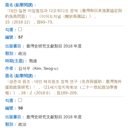
題名 (點擊閱讀)：
〈대만-일본 어업협정과 댜오위다오 문제（臺灣和日本漁業協定與
釣魚島問題）〉，《이어도저널（離於島雜誌）》，
15（2018.12），頁60–73。
勾選：
編號：
57
出版書目：
臺灣史研究文獻類目 2018 年度
類別：
政治
時期(主題)：
戰後
作者：
김석우（Kim, Seog-u）
題名 (點擊閱讀)：
〈생존과 원조：대만 해외원조 정책 연구（生存與援助：臺灣海外
援助政策研究）〉，《21세기정치학회보（二十一世紀政治學會
報）》，28：2（2018.6），頁189–209。
勾選：
編號：
58
出版書目：
臺灣史研究文獻類目 2018 年度
類別：
政治