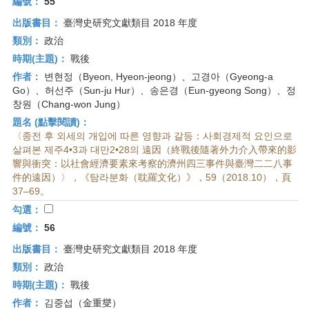
編號：
55
出版書目：
臺灣史研究文獻類目 2018 年度
類別：
政治
時期(主題)：
戰後
作者：
변현정（Byeon, Hyeon-jeong）、고경아（Gyeong-a
Go）、허선주（Sun-ju Hur）、송은경（Eun-gyeong Song）、정
창원（Chang-won Jung）
題名 (點擊閱讀)：
〈종전 후 외세의 개입에 따른 영향과 갈등：사회경제적 요인으로
살펴본 제주4•3과 대만2•28의 遠因（終戰後隨著外力介入帶來的影
響與衝突：以社會經濟要素來考察的濟州四三事件與臺灣二二八事
件的遠因）〉，《탐라분화（耽羅文化）》，59（2018.10），頁
37–69。
勾選：
編號：
56
出版書目：
臺灣史研究文獻類目 2018 年度
類別：
政治
時期(主題)：
戰後
作者：
김중섭（金重燮）