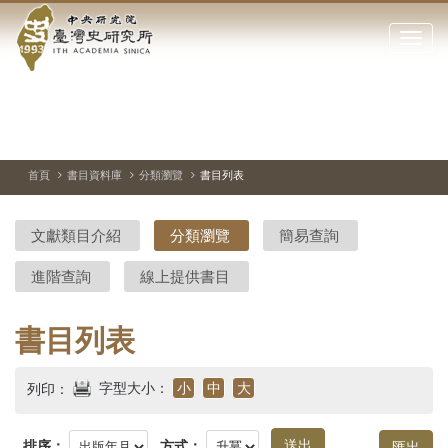
中
跳
到
點
央
主
擊
要
開
研
內
啟
容
或
究
切
上
下
主
區
換
一
一
圖
關
暫
張
張
連
塊
閉
停、
圖
圖
結
院-
播
片
片
首頁
書目資料庫
分類瀏覽
書目列表
網
放
站
臺
主
文獻類目介紹
分類瀏覽
簡易查詢
要
灣
選
進階查詢
線上提供書目
單
史
研
書目列表
究
字型大小：
小
中
大
列印：
所-
排序：
方式：