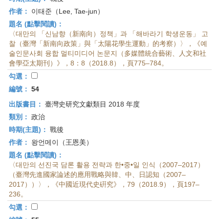
作者：
이태준（Lee, Tae-jun）
題名 (點擊閱讀)：
〈대만의 「신남향（新南向）정책」과 「해바라기 학생운동」 고
찰（臺灣「新南向政策」與「太陽花學生運動」的考察）〉，《예
술인문사회 융합 멀티미디어 논문지（多媒體統合藝術、人文和社
會學亞太期刊）》，8：8（2018.8），頁775–784。
勾選：
編號：
54
出版書目：
臺灣史研究文獻類目 2018 年度
類別：
政治
時期(主題)：
戰後
作者：
왕언메이（王恩美）
題名 (點擊閱讀)：
〈대만의 선진국 담론 활용 전략과 한•중•일 인식（2007–2017）
（臺灣先進國家論述的應用戰略與韓、中、日認知（2007–
2017））〉，《中國近現代史硏究》，79（2018.9），頁197–
236。
勾選：