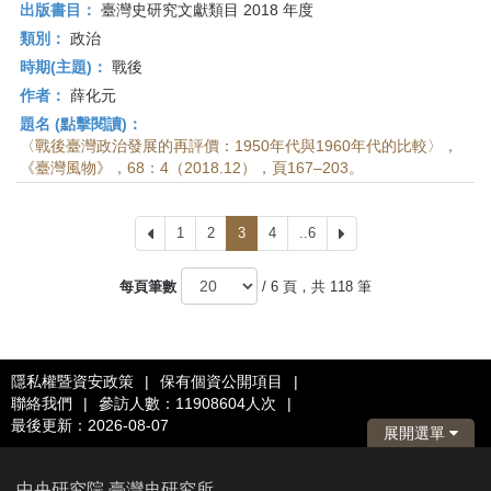
出版書目：
臺灣史研究文獻類目 2018 年度
類別：
政治
時期(主題)：
戰後
作者：
薛化元
題名 (點擊閱讀)：
〈戰後臺灣政治發展的再評價：1950年代與1960年代的比較〉，
《臺灣風物》，68：4（2018.12），頁167–203。
上
1
2
3
4
..6
下
一
一
頁
頁
每頁筆數
/ 6 頁，共 118 筆
隱私權暨資安政策
|
保有個資公開項目
|
聯絡我們
|
參訪人數：11908604人次
|
最後更新：2026-08-07
展開選單
中央研究院 臺灣史研究所