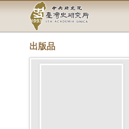
中
跳
到
央
主
要
研
內
容
究
區
塊
出版品
院-
臺
灣
史
研
究
所-