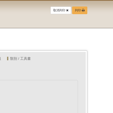
取消列印
列印
組
類別 / 工具書