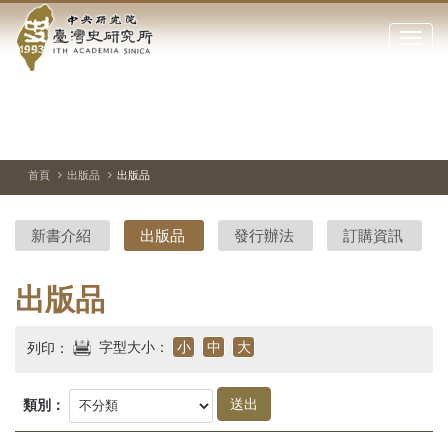
中
跳
到
點
央
主
擊
要
開
研
內
啟
容
或
究
切
上
下
主
區
換
一
一
圖
關
暫
張
張
連
塊
閉
停、
圖
圖
結
院-
播
片
片
首頁
出版品
出版品
網
放
站
臺
主
新書介紹
出版品
發行辦法
訂購資訊
要
灣
選
單
史
出版品
研
字型大小：
小
中
大
列印：
究
所-
類別：