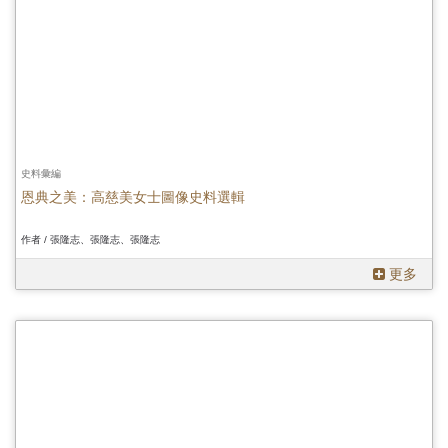
史料彙編
恩典之美：高慈美女士圖像史料選輯
作者 / 張隆志、張隆志、張隆志
更多