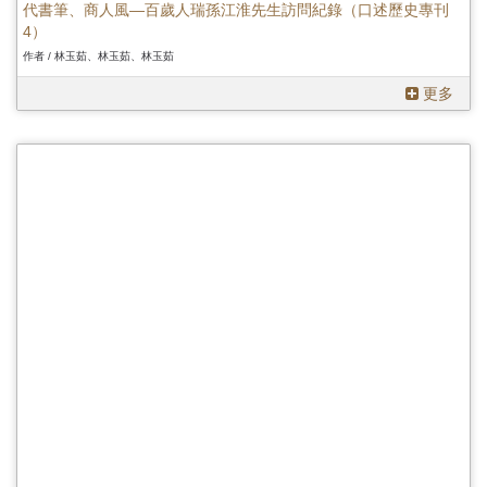
代書筆、商人風—百歲人瑞孫江淮先生訪問紀錄（口述歷史專刊
4）
作者 / 林玉茹、林玉茹、林玉茹
更多