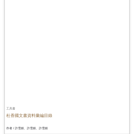
工具書
杜香國文書資料彙編目錄
作者 / 許雪姬、許雪姬、許雪姬