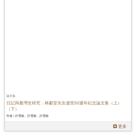
論文集
日記與臺灣史研究：林獻堂先生逝世50週年紀念論文集（上）
（下）
作者 / 許雪姬、許雪姬、許雪姬
更多