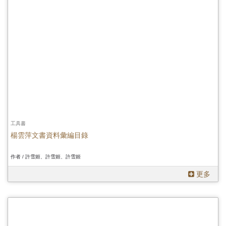
工具書
楊雲萍文書資料彙編目錄
作者 / 許雪姬、許雪姬、許雪姬
更多