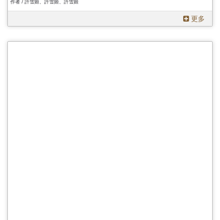
作者 / 許雪姬、許雪姬、許雪姬
更多