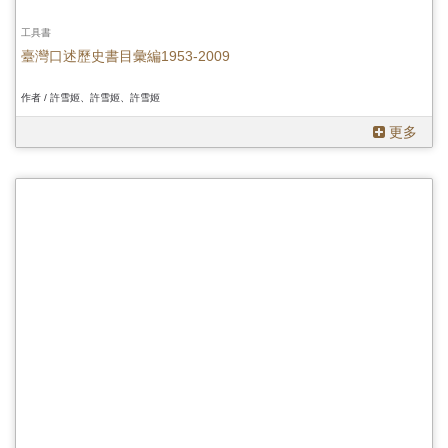
工具書
臺灣口述歷史書目彙編1953-2009
作者 / 許雪姬、許雪姬、許雪姬
更多