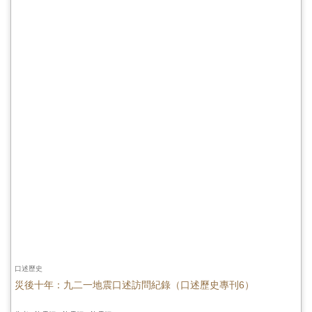
口述歷史
災後十年：九二一地震口述訪問紀錄（口述歷史專刊6）