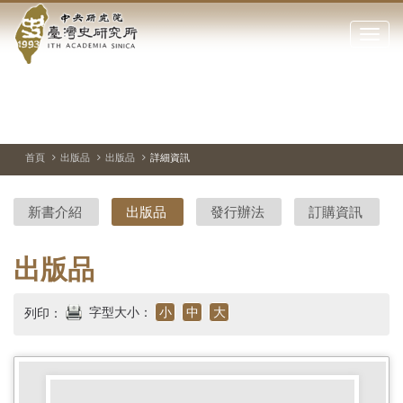
中
跳
到
點
央
主
擊
要
開
研
內
啟
容
或
究
切
上
下
主
區
換
一
一
圖
關
暫
張
張
連
塊
閉
停、
圖
圖
結
院-
播
片
片
首頁
出版品
出版品
詳細資訊
網
放
站
臺
主
新書介紹
出版品
發行辦法
訂購資訊
要
灣
選
單
史
出版品
研
字型大小：
小
中
大
列印：
究
所-