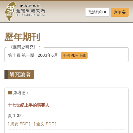
中
跳
到
取消列印
列印
央
主
要
研
內
容
歷年期刊
究
區
塊
《臺灣史研究》：
院-
第十卷 第一期 , 2003年6月
全刊 PDF 下載
臺
灣
研究論著
史
康培德：
研
十七世紀上半的馬賽人
究
頁 1-32
所-
[ 摘要 PDF ]
[ 全文 PDF ]