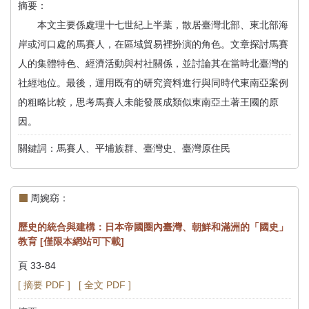
首
摘要：
頁
本文主要係處理十七世紀上半葉，散居臺灣北部、東北部海
岸或河口處的馬賽人，在區域貿易裡扮演的角色。文章探討馬賽
人的集體特色、經濟活動與村社關係，並討論其在當時北臺灣的
社經地位。最後，運用既有的研究資料進行與同時代東南亞案例
的粗略比較，思考馬賽人未能發展成類似東南亞土著王國的原
因。
關鍵詞：馬賽人、平埔族群、臺灣史、臺灣原住民
周婉窈：
歷史的統合與建構：日本帝國圈內臺灣、朝鮮和滿洲的「國史」
教育 [僅限本網站可下載]
頁 33-84
[ 摘要 PDF ]
[ 全文 PDF ]