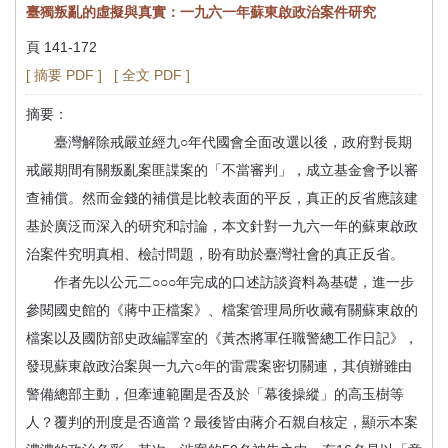
臺獨叛亂的虛擬與真實：一九六一年蘇東啟政治案件研究
頁 141-172
[ 摘要 PDF ]
[ 全文 PDF ]
摘要：
臺灣解除戒嚴並經九○年代國會全面改選以後，政府對長期
戒嚴期間有關叛亂案匪諜案的「不當審判」，成立基金會予以審
查補償。然而金錢的補償是比較表面的平反，真正的反省應該建
基於廣泛而深入的研究和討論，本文針對一九六一年的蘇東啟政
治案件究明真相、檢討問題，盼有助於臺灣社會的真正反省。
作者先以公元二○○○年完成的口述訪談資料為基礎，進一步
參閱國史館的《蔣中正檔案》、檔案管理局所收藏有關蘇東啟的
檔案以及國防部史政編譯室的《黃杰將軍任職警總工作日記》，
發現蘇東啟政治案與一九六○年的雷震案密切關連，其偵辦雖由
警備總部主動，但牽連範圍是否及於「幕後操縱」的高玉樹等
人？覆判的刑度是否適當？最後皆由蔣介石親自核定，顯示本案