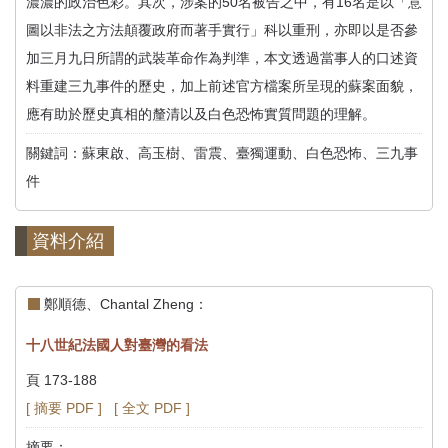
濃濃的政治色彩。其次，涉案的50名被告之中，有16名是以「意
圖以非法之方法顛覆政府而著手實行」科以重刑，亦即以是否參
加三月九日所謂的武裝革命作為判準，本文透過當事人的口述資
料重建三九事件的歷史，加上前述官方檔案所呈現的蘇案面貌，
應有助於歷史真相的釐清以及白色恐怖實質問題的理解。
關鍵詞：蘇東啟、高玉樹、雷震、臺獨運動、白色恐怖、三九事
件
資料介紹
鄭順德、Chantal Zheng：
十八世紀法國人對臺灣的看法
頁 173-188
[ 摘要 PDF ]
[ 全文 PDF ]
摘要：