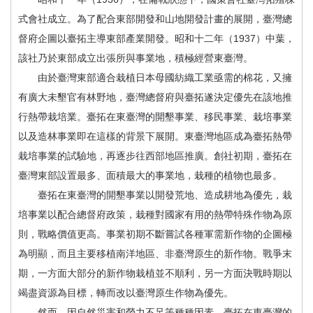
式會社成立。為了配合東部開發和山地開發計畫的展開，臺灣總
督府企圖以臺拓主導東部產業開發。昭和十二年（1937）中葉，
該社乃於東部成立出張所與事業地，積極經營東臺灣。
由於臺灣東部適合栽植日本母國紡織工業亟需的棉花，又擁
有廣大未墾官有林野地，臺灣總督府與臺拓遂決定優先在該地推
行熱帶栽培業。臺拓在東臺灣的開墾事業、移民事業、栽培事業
以及造林事業即在這樣的背景下展開。東臺灣地區成為臺拓熱帶
栽培事業的試驗地，再逐步往西部地區推廣。創社初期，臺拓在
臺灣東部設置最多、面積最大的事業地，栽種的植物也最多。
臺拓在東臺灣的開墾事業以開發荒地、造成耕地為優先，栽
培事業以配合總督府政策，栽種對國家有用的熱帶特殊作物為原
則，戰略價值更高。事業初期不斷嘗試各種軍需新作物的企圖極
為明顯，而且主要移植南洋地區、非臺灣原生的新作物。戰爭末
期，一方面大部分的新作物栽植並不順利，另一方面決戰時期以
竭盡資源為目標，轉而改以臺灣原生作物為優先。
然而，因自然災害和勞力不足等種種因素，臺拓在東臺灣的