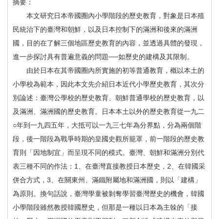
摘要：
本文研究日本帝國圈內小學階段的歷史教育，對象是日本殖
民統治下的臺灣和朝鮮，以及日本控制下的滿洲和後來的滿洲
國，目的在了解三個地區歷史教育的內容，並透過具體的發現，
進一步探討具有普遍意義的問題──如歷史的建構及其限制。
由於日本在其帝國圈內所實施的初等普通教育，概以本土的
小學校為範本，因此本文先介紹日本近代小學歷史教育，其次分
別論述：臺灣公學校的歷史教育、朝鮮普通學校的歷史教育，以
及滿洲、滿洲國的歷史教育。日本本土以外的歷史教育從一九二
○年到一九四五年，大抵可以一九三七年為分界點，分為兩個階
段，後一階段為戰爭時期的皇國史觀所籠罩，前一階段的歷史教
育則「因地制宜」而呈現不同的模式。臺灣、朝鮮和滿洲分別代
表三種不同的作法：1、在臺灣直接教授日本歷史，2、在韓國采
併合方式，3、在關東州、滿鐵附屬地和滿洲國，則以「建構」
為原則。換句話說，臺灣學童被剝奪學習臺灣歷史的機會，韓國
小學階段雖然教授韓國歷史，但那是一種以日本為主榦的「接