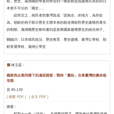
枝」歷史。滿洲國的學童則學習到一種新創造或建構出來的與日
本密不可分的「國史」。
綜而言之，殖民者把臺灣當成「固無史」的地方，為所欲
為。朝鮮的例子顯示歷史主體本身的敘述傳統對歷史建構所產生
的制限。滿洲國歷史教科書則是新興國家建構歷史的絕佳例子。
關鍵詞：日本殖民統治、歷史教育、歷史建構、臺灣公學校、朝
鮮普通學校、滿洲公學堂
林玉茹：
國家與企業同構下的邊區開發：戰時「臺拓」在東臺灣的農林栽
培業
頁 85-139
[ 摘要 PDF ]
[ 全文 PDF ]
摘要：
昭和十一年（1936），在備戰狀態下，國策會社臺灣拓殖株