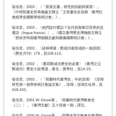
翁佳音。2003，〈「新港文書」研究的回顧與展望〉，
《中研院臺史所籌備處主辦之「王世慶先生祝壽「臺灣社
會經濟史國際學術研討會」》。
翁佳音。2003，〈他們說什麼話？近代初期東亞世界的交
通語（lingua franca）〉，《國立臺灣歷史博物館主辦之
「西班牙時期臺灣相關文獻與圖像國際研討會」》。
翁佳音。2002，〈諸神禪讓：鄭成功廟形成的一個原因〉
《歷史月刊》179，頁108-113。
翁佳音。2002 ，〈重寫鄭成功歷史的必要〉《臺灣之父
鄭成功》歷史小說導讀，臺北：實學社，頁14-19。
翁佳音。2002，〈「荷蘭時代臺灣史」中的澎湖〉《澎湖
研究第一屆學術研討會論文集》，澎湖：澎湖文化局，頁
418-432。
翁佳音。2001 W. Ginsel著，〈荷蘭時代臺灣教會史
（二）〉，《臺灣文獻》五十四卷一期，譯注。
翁佳音。2000 W. Ginsel著，〈荷蘭改革宗教會在臺灣的