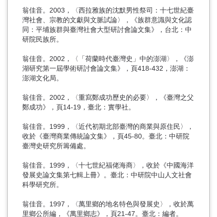
翁佳音。2003，〈西拉雅族的沈默男性祭司：十七世紀臺
灣社會、宗教的文獻與文脈試論〉，《族群意識與文化認
同：平埔族群與臺灣社會大型研討會論文集》，台北：中
研院民族所。
翁佳音。2002，〈「荷蘭時代臺灣史」中的澎湖〉，《澎
湖研究第一屆學術研討會論文集》，頁418-432，澎湖：
澎湖文化局。
翁佳音。2002，〈重寫鄭成功歷史的必要〉，《臺灣之父
鄭成功》，頁14-19，臺北：實學社。
翁佳音。1999，〈近代初期北部臺灣的商業與原住民〉，
收於《臺灣商業傳統論文集》，頁45-80。臺北：中研院
臺灣史研究所籌備處。
翁佳音。1999，〈十七世紀福佬海商〉，收於《中國海洋
發展史論文集第七輯上冊》。臺北：中研院中山人文社會
科學研究所。
翁佳音。1997，〈萬里鄉的地名特色與發展史〉，收於萬
里鄉公所編，《萬里鄉志》，頁21-47。臺北：編者。