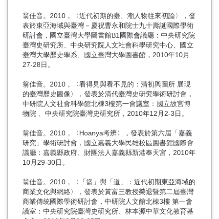
翁佳音。2010，〈近代初期的臺、潮人物往來初論〉，發
表於東亞海域與臺灣－慶祝曹永和院士九十壽誕國際學術
研討會，國立臺灣大學圖書館B1國際會議廳：中央研究院
臺灣史研究所、中央研究院人文社會科學研究中心、國立
臺灣大學歷史學系、國立臺灣大學圖書館，2010年10月
27-28日。
翁佳音。2010，〈看得見與看不見的：清初輿圖所 展現
的臺灣歷史圖像〉，發表於清代臺灣史研究學術研討會，
中研院人文社會科學館北棟3樓第一會議室：國立故宮博
物院 、中央研究院臺灣史研究所，2010年12月2-3日。
翁佳音。2010，〈Hoanya考辨〉，發表於第六屆「嘉義
研究」學術研討會，國立嘉義大學民雄校區圖書館國際會
議廳：嘉義縣政府、財團法人嘉義縣新港奉天宮，2010年
10月29-30日。
翁佳音。2010，〈「盜」與「道」：近代初期東亞海域的
商業文化與網絡〉，發表於黃富三教授榮退暨第二屆臺灣
商業傳統國際學術研討會，中研院人文館北棟3樓 第一會
議室：中央研究院臺灣史研究所、林本源中華文化教育基