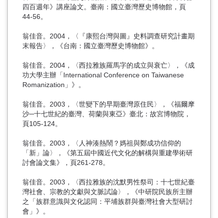
四百週年》講座論文。臺南：國立臺灣歷史博物館，頁
44-56。
翁佳音。2004，〈『康熙台灣與圖』史料調查研究計畫期
末報告〉，《台南：國立臺灣歷史博物館》。
翁佳音。2004，〈西拉雅族羅馬字的成立與衰亡〉，《成
功大學主辦「International Conference on Taiwanese
Romanization」》。
翁佳音。2003，〈世變下的早期臺灣原住民〉，《福爾摩
沙─十七世紀的臺灣、荷蘭與東亞》臺北：故宮博物院，
頁105-124。
翁佳音。2003，〈人神湊熱鬧？媽祖與鄭成功信仰的
「新」論〉，《第五屆中國近代文化的解構與重建學術研
討會論文集》，頁261-278。
翁佳音。2003，〈西拉雅族的沈默男性祭司：十七世紀臺
灣社會、宗教的文獻與文脈試論〉，《中研院民族所主辦
之「族群意識與文化認同：平埔族群與臺灣社會大型研討
會」》。