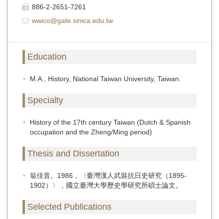
886-2-2651-7261
wwico@gate.sinica.edu.tw
Education
M.A., History, National Taiwan University, Taiwan.
Specialty
History of the 17th century Taiwan (Dutch & Spanish
occupation and the Zheng/Ming period)
Thesis and Dissertation
翁佳音。1986，〈臺灣漢人武裝抗日史研究（1895-
1902）〉，國立臺灣大學歷史學研究所碩士論文。
Selected Publications