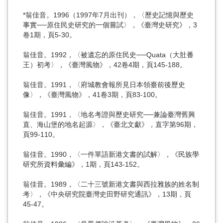
*翁佳音。1996（1997年7月出刊），〈歷史記憶與歷史
事實──原住民史研究的一個嘗試〉，《臺灣史研究》，3
卷1期，頁5-30。
翁佳音。1992，〈被遺忘的原住民史──Quata（大肚番
王）初考〉，《臺灣風物》，42卷4期，頁145-188。
翁佳音。1991，〈府城教會報所見日本領臺前後歷史
像〉，《臺灣風物》，41卷3期，頁83-100。
翁佳音。1991，〈地名考證與歷史研究──兼論臺灣舊興
直、海山堡的地名起源〉，《臺北文獻》，直字第96期，
頁99-110。
翁佳音。1990，〈一件單語新港文書的試解〉，《民族學
研究所資料彙編》，1期，頁143-152。
翁佳音。1989，〈二十三號新港文書與西拉雅族的姓名制
考〉，《中央研究院臺灣史田野研究通訊》，13期，頁
45-47。