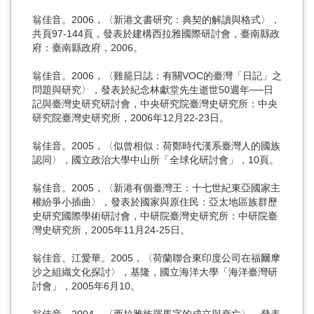
翁佳音。2006，〈新港文書研究：典契的解讀與格式〉，
共頁97-144頁，發表於建構西拉雅國際研討會，臺南縣政
府：臺南縣政府，2006。
翁佳音。2006，〈雞籠日誌：有關VOC的臺灣「日記」之
問題與研究〉，發表於紀念林獻堂先生逝世50週年──日
記與臺灣史研究研討會，中央研究院臺灣史研究所：中央
研究院臺灣史研究所，2006年12月22-23日。
翁佳音。2005，〈似曾相似：荷鄭時代漢系臺灣人的國族
認同〉，國立政治大學中山所「全球化研討會」，10頁。
翁佳音。2005，〈新港有個臺灣王：十七世紀東亞國家主
權紛爭小插曲〉，發表於國家與原住民：亞太地區族群歷
史研究國際學術研討會，中研院臺灣史研究所：中研院臺
灣史研究所，2005年11月24-25日。
翁佳音、江愛華。2005，〈荷蘭聯合東印度公司在福爾摩
沙之組織文化探討〉，基隆，國立海洋大學「海洋臺灣研
討會」，2005年6月10。