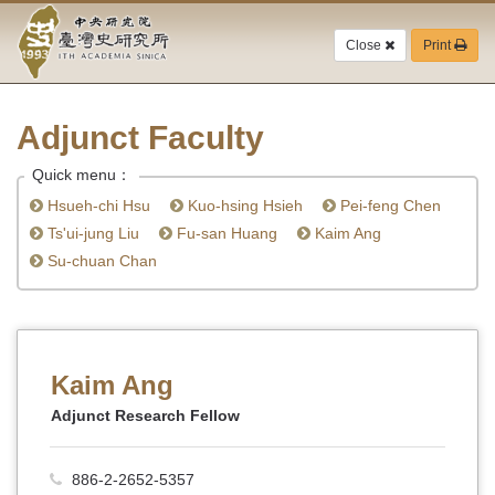
Academia
Jump
to
Close
Print
Sinica-
the
main
Taiwan
content
block
Adjunct Faculty
History
Quick menu：
Institute-
Hsueh-chi Hsu
Kuo-hsing Hsieh
Pei-feng Chen
Home
Ts'ui-jung Liu
Fu-san Huang
Kaim Ang
Su-chuan Chan
Kaim Ang
Adjunct Research Fellow
886-2-2652-5357