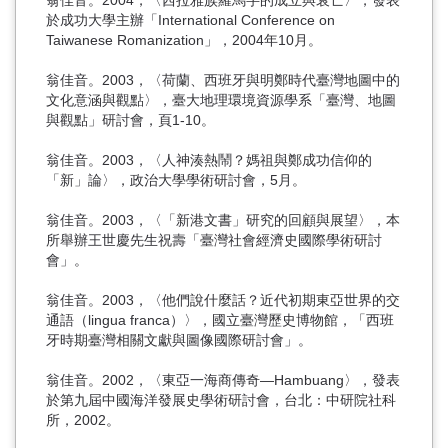
翁佳音。2004，〈西拉雅族羅馬字的成立與衰亡〉，發表
於成功大學主辦「International Conference on
Taiwanese Romanization」，2004年10月。
翁佳音。2003，〈荷蘭、西班牙與明鄭時代臺灣地圖中的
文化意涵與觀點〉，臺大地理環境資源學系「臺灣、地圖
與觀點」研討會，頁1-10。
翁佳音。2003，〈人神湊熱鬧？媽祖與鄭成功信仰的
「新」論〉，政治大學學術研討會，5月。
翁佳音。2003，〈「新港文書」研究的回顧與展望〉，本
所舉辦王世慶先生祝壽「臺灣社會經濟史國際學術研討
會」。
翁佳音。2003，〈他們說什麼話？近代初期東亞世界的交
通語（lingua franca）〉，國立臺灣歷史博物館，「西班
牙時期臺灣相關文獻與圖像國際研討會」。
翁佳音。2002，〈東亞一海商傳奇—Hambuang〉，發表
於第九屆中國海洋發展史學術研討會，台北：中研院社科
所，2002。