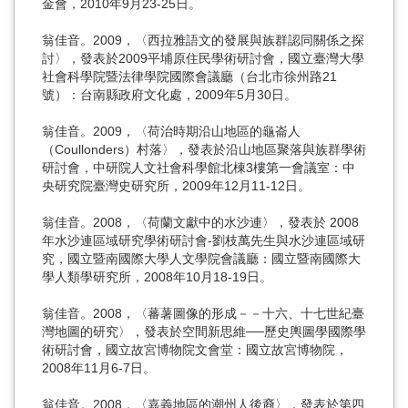
金會，2010年9月23-25日。
翁佳音。2009，〈西拉雅語文的發展與族群認同關係之探
討〉，發表於2009平埔原住民學術研討會，國立臺灣大學
社會科學院暨法律學院國際會議廳（台北市徐州路21
號）：台南縣政府文化處，2009年5月30日。
翁佳音。2009，〈荷治時期沿山地區的龜崙人
（Coullonders）村落〉，發表於沿山地區聚落與族群學術
研討會，中研院人文社會科學館北棟3樓第一會議室：中
央研究院臺灣史研究所，2009年12月11-12日。
翁佳音。2008，〈荷蘭文獻中的水沙連〉，發表於 2008
年水沙連區域研究學術研討會-劉枝萬先生與水沙連區域研
究，國立暨南國際大學人文學院會議廳：國立暨南國際大
學人類學研究所，2008年10月18-19日。
翁佳音。2008，〈蕃薯圖像的形成－－十六、十七世紀臺
灣地圖的研究〉，發表於空間新思維──歷史輿圖學國際學
術研討會，國立故宮博物院文會堂：國立故宮博物院，
2008年11月6-7日。
翁佳音。2008，〈嘉義地區的潮州人後裔〉，發表於第四