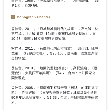
翁佳音。1986，〈吳鳳傳說沿革考〉，《臺灣風物》，36
卷1 期，頁39-56。
Monograph Chapter
翁佳音。2011，〈府城無城牆時代的故事〉，石文誠、林
慧芬編，《古城‧新都‧神仙府：臺南府城歷史特展》，頁
10-28，臺南：國立臺灣歷史博物館。
翁佳音。2011，〈荷蘭時代的西拉雅族〉，謝仕淵、陳靜
寬編，《行腳西拉雅》，頁95-106，臺南市：國立臺灣歷
史博物館。
翁佳音。2010，〈地圖的遊戲(導言)〉，高賢治編，《縱
覽台江－大員四百年輿圖》，頁4-7，台南：台江國家公
園管理處。
翁佳音。2008，〈荷蘭檔案有關臺灣「日誌」的運用與問
題〉，許雪姬編，《日記與臺灣史研究：林獻堂先生逝世
50週年紀念論文集》，頁1-35，台北：中研院臺灣史研究
所。