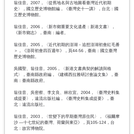
翁佳音。2007，〈從舊地名與古地圖看臺灣近代初期
史〉，國立歷史博物館編，《臺灣史十一講》，台北：國
立歷史博物館。
翁佳音。2006，〈新市鄉重要文化遺產：新港文書〉，
《新市鄉志》，臺南：編者。
翁佳音。2005，〈近代初期的澎湖－追想澎湖初會紅毛番
＞，《澎荷初會四百週年》，頁44-56，臺南：國立臺灣
歷史博物館。
吳國聖、翁佳音。2005，〈新港文書典契的解讀與格
式〉，臺南縣政府編，《建構西拉雅研討會論文集》，臺
南：臺南縣政府。
翁佳音、吳密察、李文良、林欣宜。2004，〈臺灣史料集
成提要〉，遠流出版社編，《臺灣史料集成提要》，臺
北：遠流出版社。
翁佳音。2003，〈世變下的早期臺灣原住民〉，《福爾摩
沙 —十七世紀的臺灣、荷蘭與東亞》，頁105-124，台
北：故宮博物院。