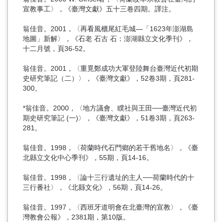
宣教事工〉，《臺灣文獻》五十三卷四期。譯注。
翁佳音。2001，〈再看風櫃尾紅毛城—「1623年澎湖島
地圖」新解〉，《石老 石古 石：澎湖縣立文化季刊》，
十二月號，頁36-52。
翁佳音。2001，〈重覓鄭成功大軍登陸舞台臺灣近代初期
史研究筆記（二）〉，《臺灣文獻》，52卷3期，頁281-
300。
*翁佳音。2000，〈地方議會、瞨社與王田──臺灣近代初
期史研究筆記 (一)〉，《臺灣文獻》，51卷3期，頁263-
281。
翁佳音。1998，〈荷蘭時代石門鄉的若干舊地名〉，《臺
北縣立文化中心季刊》，55期，頁14-16。
翁佳音。1998，〈論十三行遺址的主人──荷蘭時代的十
三行番社〉，《北縣文化》，56期，頁14-26。
翁佳音。1997，〈西班牙道明會在北臺灣的宣教〉，《臺
灣教會公報》，2381期，第10版。