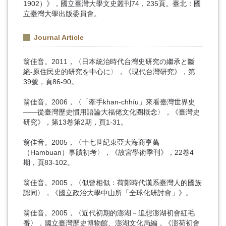
1902）》，國立臺灣大學文史叢刊74，235頁。臺北：國
立臺灣大學出版委員會。
Journal Article
翁佳音。2011，〈日本統治時代台灣史研究の繼承と斷
絕-原住民史的研究を中心に〉，《現代台灣研究》，第
39號，頁86-90。
翁佳音。2006，〈「牽手khan-chhíu」來看臺灣世界史
——從臺灣歷史慣用語論大福佬文化圈概念〉，《臺灣史
研究》，第13卷第2期，頁1-31。
翁佳音。2005，〈十七世紀東亞大海商亨萬
（Hambuan）事蹟初考〉，《故宮學術季刊》，22卷4
期，頁83-102。
翁佳音。2005，〈似曾相似：荷鄭時代漢系臺灣人的國族
認同〉，《國立政治大學中山所「全球化研討會」》。
翁佳音。2005，〈近代初期的澎湖－追想澎湖初會紅毛
番〉，國立臺灣歷史博物館、澎湖文化局編，《澎荷初會