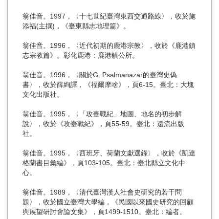
翁佳音。1997，〈十七世紀臺灣東西交通路線〉，收於施
添福(主撰)，《臺東縣志地理篇》。
翁佳音。1996，〈近代初期的鹿港宗教〉，收於《鹿港鎮
志宗教篇》。彰化鹿港：鹿港鎮公所。
翁佳音。1996，〈關於G. Psalmanazar的臺灣史偽
書〉，收於薛絢譯，《福爾摩啥》，頁6-15。臺北：大塊
文化出版社。
翁佳音。1995，〈「攻臺戰紀」地圖、地名的初步解
說〉，收於《攻臺戰紀》，頁55-59。臺北：遠流出版
社。
翁佳音。1995，〈西班牙、荷蘭文獻選錄〉，收於《凱達
格蘭書目彙編》，頁103-105。臺北：臺北縣立文化中
心。
翁佳音。1989，〈清代臺灣漢人社會史研究的若干問
題〉，收於國立臺灣大學編，《民國以來國史研究的回顧
與展望研討會論文集》，頁1499-1510。臺北：編者。