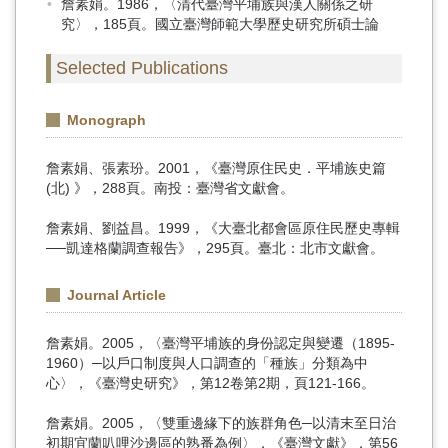
詹素娟。1986，〈清代臺灣平埔族與漢人關係之研
究〉，185頁。國立臺灣師範大學歷史研究所碩士論
Selected Publications
Monograph
詹素娟、張素玢。2001，《臺灣原住民史．平埔族史篇
(北) 》，288頁。南投：臺灣省文獻會。
詹素娟、劉益昌。1999，《大臺北都會區原住民歷史專輯
──凱達格蘭調查報告》，295頁。臺北：北市文獻會。
Journal Article
詹素娟。2005，〈臺灣平埔族的身份認定與變遷（1895-
1960）─以戶口制度與人口調查的「種族」分類為中
心〉，《臺灣史研究》，第12卷第2期，頁121-166。
詹素娟。2005，〈雙重邊緣下的族群角色─以清末至日治
初期宜蘭叭哩沙邊區的熟番為例〉，《臺灣文獻》，第56