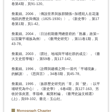
卷第4期，頁91-120。
詹素娟。2006，〈傳說世界與族群關係─加禮宛人在花蓮
地區的歷史與傳說（1825-1930）〉，《新史學》，第17
卷第1期，頁1-42。
詹素娟。2004，〈日治初期臺灣總督府的「熟蕃」政策─
以宜蘭平埔族為例〉，《臺灣史研究》，第11卷1期，頁
43-78。
詹素娟。2003，〈贌社、地域與平埔社群的成立〉，《臺
大文史哲學報》，第59卷，頁117-142。
詹素娟。1996，〈詮釋與建構之間──當代「平埔現象」
的解讀〉，《思與言》，34卷3期，頁45-78。
詹素娟。1995，〈族群歷史研究的「常」與「變」：以平
埔研究為中心〉，《新史學》，6卷4期，頁127-163。另
收於張炎憲、李筱峰、戴寶村編，《臺灣史論文精選》
(上)，頁69-102。臺北：玉山社。
Monograph Chapter