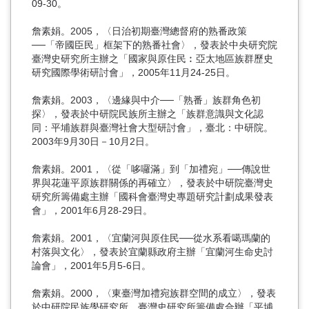
09-30。
詹素娟。2005，〈日治初期臺灣總督府的熟番政策
──「帝國臣民」框架下的熟番社會〉，發表於中央研究院
臺灣史研究所主辦之「國家與原住民︰亞太地區族群歷史
研究國際學術研討會」，2005年11月24-25日。
詹素娟。2003，〈邊緣與中介──「熟番」族群角色初
探〉，發表於中研院民族所主辦之「族群意識與文化認
同：平埔族群與臺灣社會大型研討會」，臺北：中研院。
2003年9月30日－10月2日。
詹素娟。2001，〈從「哆囉滿」到「加禮宛」──傳說世
界與花蓮平原族群關係的再確立〉，發表於中研院臺灣史
研究所籌備處主辦「國科會臺灣史專題研究計劃成果發表
會」，2001年6月28-29日。
詹素娟。2001，〈宜蘭河與原住民──從水系看噶瑪蘭的
村落與文化〉，發表於宜蘭縣政府主辦「宜蘭河生命史討
論會」，2001年5月5-6日。
詹素娟。2000，〈東臺灣加禮宛族群空間的成立〉，發表
於中研院民族學研究所、臺灣史研究所籌備處合辦「平埔