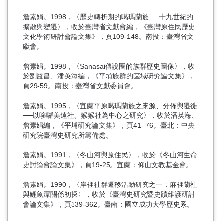
詹素娟。1998，〈歷史轉折期的噶瑪蘭族──十九世紀的
擴散與變遷〉，收於臺灣省文獻會編，《臺灣原住民歷史
文化學術研討會論文集》，頁109-148。南投：臺灣省文
獻會。
詹素娟。1998，〈Sanasai傳說圈的族群歷史圖像〉，收
於劉益昌、潘英海編，《平埔族群的區域研究論文集》，
頁29-59。南投：臺灣省文獻委員會。
詹素娟。1995，〈宜蘭平原噶瑪蘭族之來源、分佈與遷徙
──以哆囉美遠社、猴猴社為中心之研究〉，收於潘英海、
詹素娟編，《平埔研究論文集》，頁41- 76。臺北：中央
研究院臺灣史研究所籌備處。
詹素娟。1991，〈冬山河與原住民〉，收於《冬山河生命
史討論會論文集》，頁19-25。宜蘭：仰山文教基金會。
詹素娟。1990，〈岸裡社群遷移活動研究之一：麻裡蘭社
與鯉魚潭關係初探〉，收於《臺灣史研究暨史蹟維護研討
會論文集》，頁339-362。臺南：國立成功大學歷史系。