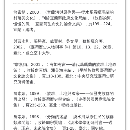
詹素娟，2003，〈宜蘭河與原住民──從水系看噶瑪蘭的
村落與文化〉，刊於宜蘭縣政府文化局編，《故鄉的河、
慢慢的流──宜蘭河生命史討論會文集》，頁199－224。
宜蘭：編者。
與曹永和、張勝彥、戴寶村、吳文星、蔡相煇合著。
2002，《臺灣歷史人物與事 件》第10、13、22、28章。
臺北：國立空中大學。
*詹素娟。2001，〈 有加有留──清代噶瑪蘭的族群土地政
策 〉，收於詹素娟、潘英海主編，《平埔族群與臺灣歷史
文化論文集》，頁113-138。臺北：中央研究院臺灣史研
究所籌備處。
詹素娟。1999，〈族群、土地與國家──一個歷史族群的
再出發〉，收於臺灣歷史學會編，《史學與國民意識論文
集》，頁233-250。臺北：稻鄉出版社。
詹素娟。1998，〈分類的迷思──淡水河系原住民的族群
類緣問題〉，收於周宗賢編，《淡水學學術研討會──過
去、現在、未來論文集》，頁1-25。臺北：國史館。