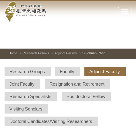
Academia
Jump
to
Click
Sinica-
the
to
main
open
Taiwan
content
or
block
close
History
Toggle
Previous
Nest
Mai
between
Image
Image
Ima
the
pause
Link
main
and
Institute-
play
Home
Research Fellows
Adjunct Faculty
Su-chuan Chan
menu
of
Home
the
Research Groups
Faculty
Adjunct Faculty
websi
Joint Faculty
Resignation and Retirement
Research Specialists
Postdoctoral Fellow
Visiting Scholars
Doctoral Candidates/Visiting Researchers