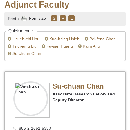
Adjunct Faculty
Font size：
S
M
L
Print：
Quick menu：
Hsueh-chi Hsu
Kuo-hsing Hsieh
Pei-feng Chen
Ts'ui-jung Liu
Fu-san Huang
Kaim Ang
Su-chuan Chan
Su-chuan Chan
Associate Research Fellow and
Deputy Director
886-2-2652-5383