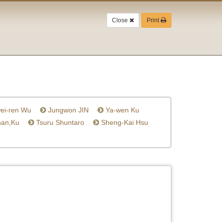
Close
Print
ei-ren Wu
Jungwon JIN
Ya-wen Ku
an,Ku
Tsuru Shuntaro
Sheng-Kai Hsu