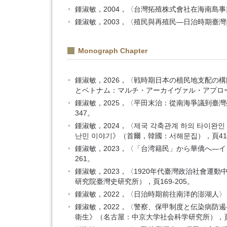
鍾淑敏，2004，〈台灣拓殖株式會社在海南島事業
鍾淑敏，2003，〈殖民與再殖民—日治時期臺灣
Monograph Chapter
鍾淑敏，2026，〈戦時期日本の植民地支配の
とベトナム：マルチ・アーカイヴァル・アプローチ
鍾淑敏，2025，〈平田末治：從南海爭議到臺
347。
鍾淑敏，2024，〈제국 각축관계 하의 타이완인
난민 이야기》（首爾，韓國：서해문집），頁413
鍾淑敏，2023，〈「台湾籍民」から華僑へ―
261。
鍾淑敏，2023，〈1920年代臺灣政治社會
研究院臺灣史研究所），頁169-205。
鍾淑敏，2022，〈日治時期前往南洋的澎湖人〉
鍾淑敏，2022，〈警察、保甲制度と伝染病防
衛生》（名古屋：中京大学社会科学研究所），頁10