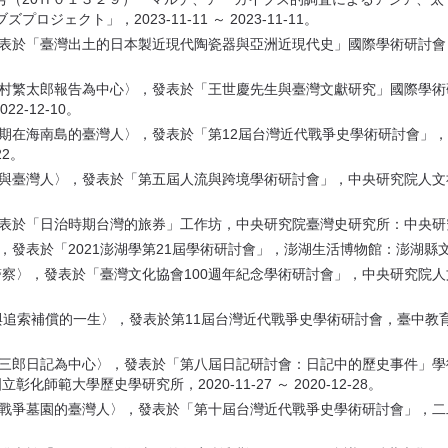
ェクト」，2023-11-11 ～ 2023-11-11。
發表於「臺灣出土的日本製近現代陶瓷器與亞洲近現代史」國際學術研討會，
澤村繁太郎報告為中心〉，發表於「王世慶先生與臺灣文獻研究」國際學術
2-12-10。
時期在海南島的臺灣人〉，發表於「第12屆台灣近代戰爭史學術研討會」
22。
與臺灣人〉，發表於「第五屆人流與跨境學術研討會」，中央研究院人文社會
「日治時期台灣的旅券」工作坊，中央研究院臺灣史研究所：中央研究院臺灣史研究
於「2021澎湖學第21屆學術研討會」，澎湖生活博物館：澎湖縣文化局，2021
的警察〉，發表於「臺灣文化協會100週年紀念學術研討會」，中央研究院人
與追索補償的一生〉，發表於第11屆台灣近代戰爭史學術研討會，臺中教育大
岡喜三郎日記為中心〉，發表於「第八屆日記研討會：日記中的歷史事件」
範大學歷史學研究所，2020-11-27 ～ 2020-12-28。
人戰爭墓園的臺灣人〉，發表於「第十屆台灣近代戰爭史學術研討會」，二