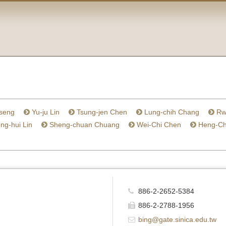
seng
Yu-ju Lin
Tsung-jen Chen
Lung-chih Chang
Rw
g-hui Lin
Sheng-chuan Chuang
Wei-Chi Chen
Heng-Ch
886-2-2652-5384
886-2-2788-1956
bing@gate.sinica.edu.tw