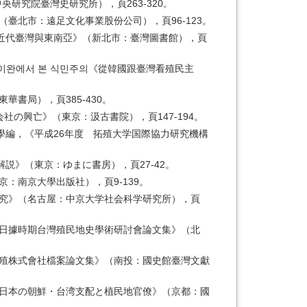
研究院臺灣史研究所），頁263-320。
臺北市：遠足文化事業股份公司），頁96-123。
《近代臺灣與東南亞》（新北市：臺灣圖書館），頁
타이완에서 본 식민주의《從韓國跟臺灣看殖民主
書局），頁385-430。
の興亡》（東京：汲古書院），頁147-194。
學編，《平成26年度 拓殖大学国際協力研究機構
説》（東京：ゆまに書房），頁27-42。
：南京大學出版社），頁9-139。
研究》（名古屋：中京大学社会科学研究所），頁
《日據時期台灣殖民地史學術研討會論文集》（北
拓殖株式會社檔案論文集》（南投：國史館臺灣文獻
《日本の朝鮮・台湾支配と植民地官僚》（京都：國