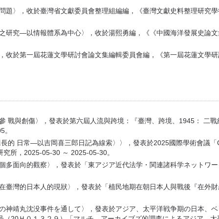
鴉片問題〉，收於臺灣省文獻委員會整理組編編，《臺灣文獻史料整理研究
政策之研究—以情報體系為中心〉，收於湯熙勇編，《《中國海洋發展史論
象〉，收於第一屆花蓮文學研討會論文集編輯委員會編，《第一屆花蓮文學
的參 戰與創傷〉，發表於第六屆人流與跨境：『臺灣、跨境、1945： 
05。
—以吉岡喜三郎日記為線索〉〉，發表於2025國際學術會議「Colonial Designs
025-05-30 ～ 2025-05-30。
：一個多面向的觀察〉，發表於「東アジア近代法学・関連諸科学ネットワ
居住在臺灣的日本人的現狀〉，發表於「植民地期在朝日本人與戰後『在外
945年の神靖丸沈没事件を通して〉，發表於アジア、太平洋戦争期の日本
号（20Ｈ０１３２９）「マルチ、アーカイブズ的調査によるアジア、太