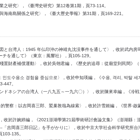
之研究〉，《臺灣史研究》第12卷第1期，頁73-114。
與海南島關係之研究〉，《臺大歷史學報》第31期，頁169-221。
構図と台湾人：1945 年仏印沖の神靖丸沈没事件を通して〉，收於武内
を通して》（東京：風響社），頁105-129。
灣殘置財產補償運動〉，收於吳翎君編，《歷史的追尋：從廟堂到民間》（台
 : 인도수용소 경험을 중심으로〉，收於申知瑛編，《수용, 격리, 박탈 
-447。
インドネシアの台湾人（一八九五～一九六〇）〉，收於陳來幸編，《冷戦ア
運動中的警察：以吉岡喜三郎、鷲巢敦哉為線索〉，收於許雪姬編，《世界‧
，收於許婉婷編，《2021澎湖學第21屆學術研討會論文集》（澎湖縣：澎
遏--「吉岡喜三郎日記」を手がかりに〉，收於中京大学社会科学研究所
3-135。