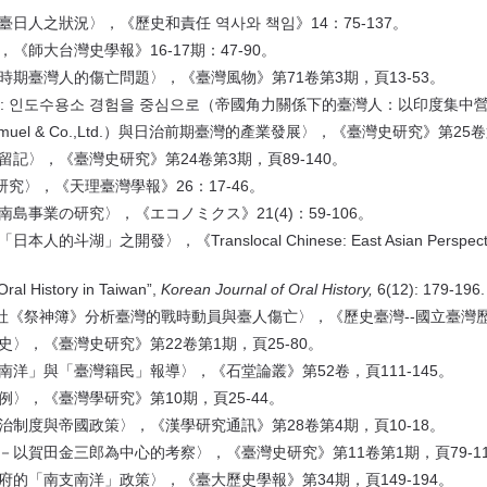
日人之狀況〉，《歷史和責任 역사와 책임》14：75-137。
《師大台灣史學報》16-17期：47-90。
時期臺灣人的傷亡問題〉，《臺灣風物》第71卷第3期，頁13-53。
인 : 인도수용소 경험을 중심으로（帝國角力關係下的臺灣人：以印度集中營
muel & Co.,Ltd.）與日治前期臺灣的產業發展〉，《臺灣史研究》第25卷
記〉，《臺灣史研究》第24卷第3期，頁89-140。
研究〉，《天理臺灣學報》26：17-46。
島事業の研究〉，《エコノミクス》21(4)：59-106。
」之開發〉，《Translocal Chinese: East Asian Perspec
ral History in Taiwan”,
Korean Journal of Oral History,
6(12): 179-196.
神社《祭神簿》分析臺灣的戰時動員與臺人傷亡〉，《歷史臺灣--國立臺灣歷史
〉，《臺灣史研究》第22卷第1期，頁25-80。
南洋」與「臺灣籍民」報導〉，《石堂論叢》第52卷，頁111-145。
〉，《臺灣學研究》第10期，頁25-44。
-統治制度與帝國政策〉，《漢學研究通訊》第28卷第4期，頁10-18。
－以賀田金三郎為中心的考察〉，《臺灣史研究》第11卷第1期，頁79-11
府的「南支南洋」政策〉，《臺大歷史學報》第34期，頁149-194。