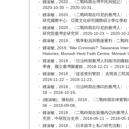
鍾淑敏，2020，〈二戰時期台灣平民拘留記〉，
2020-10-30 ～ 2020-10-31。
鍾淑敏，2020，〈二戰時期在印尼的臺灣人〉
研究國際中心、亞際文化研究國際碩士學位學程（台灣聯合
鍾淑敏，2020，〈二戰時期在印尼的臺灣人〉
研究院臺灣史研究所，2020-10-23 ～ 2020-10-
鍾淑敏，2019，〈戰爭動員與戰後審判：二戰時期臺
鍾淑敏, 2019, “War Criminals?: Taiwanese Interpr
Histories, Monash Herb Feith Centre: Monash U
鍾淑敏，2018，〈日治時期臺灣人到南洋的
學會、國立臺灣圖書館，2018-12-21 ～ 2018-12
鍾淑敏，2018，〈從巡查到警部： 吉岡喜三
2018-11-22 ～ 2018-11-23。
鍾淑敏，2018，〈日治時期在佛印的臺灣人〉，
18 ～ 2018-10-19。
(鍾淑敏)、陳柏棕，2018，〈二戰時期菲律賓
06 ～ 2018-09-08。
鍾淑敏，2018，〈二戰時期在新幾內亞的臺
究所，中研院台史所，2018-05-11 ～ 2018-05-
鍾淑敏，2018，〈日本留学と私の研究活動