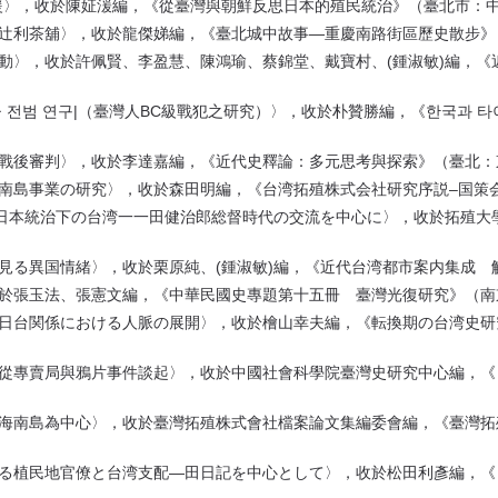
援〉，收於陳姃湲編，《從臺灣與朝鮮反思日本的殖民統治》（臺北市：中央
與辻利茶舖〉，收於龍傑娣編，《臺北城中故事—重慶南路街區歷史散步》（
活動〉，收於許佩賢、李盈慧、陳鴻瑜、蔡錦堂、戴寶村、(鍾淑敏)編，
C급 전범 연구|（臺灣人BC級戰犯之研究）〉，收於朴贊勝編，《한국과 
戰後審判〉，收於李達嘉編，《近代史釋論：多元思考與探索》（臺北：東華
海南島事業の研究〉，收於森田明編，《台湾拓殖株式会社研究序説–国策会社
ンと日本統治下の台湾一一田健治郎総督時代の交流を中心に〉，收於拓殖大
見る異国情緒〉，收於栗原純、(鍾淑敏)編，《近代台湾都市案内集成 解
收於張玉法、張憲文編，《中華民國史專題第十五冊 臺灣光復研究》（南京
後の日台関係における人脈の展開〉，收於檜山幸夫編，《転換期の台湾史
男—從專賣局與鴉片事件談起〉，收於中國社會科學院臺灣史研究中心編，
拓在海南島為中心〉，收於臺灣拓殖株式會社檔案論文集編委會編，《臺灣
おける植民地官僚と台湾支配—田日記を中心として〉，收於松田利彥編，