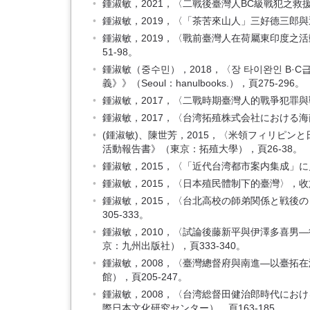
鍾淑敏，2021，〈二戰後臺灣人BC級戰犯之救
鍾淑敏，2019，〈「茶苦來山人」三好德三郎
鍾淑敏，2019，〈戰前臺灣人在荷屬東印度之
51-98。
鍾淑敏（중수민），2018，〈장 타이완인 B·
義》》（Seoul：hanulbooks.），頁275-296。
鍾淑敏，2017，〈二戰時期臺灣人的戰爭犯罪與
鍾淑敏，2017，〈台湾拓殖株式会社における
(鍾淑敏)、陳世芳，2015，〈米領フィリピ
活動報告書》（東京：拓殖大學），頁26-38。
鍾淑敏，2015，〈「近代台湾都市案内集成」に
鍾淑敏，2015，〈日本殖民體制下的臺灣〉，
鍾淑敏，2015，〈台北高校の師弟関係と戦
305-333。
鍾淑敏，2010，〈試論後藤新平與伊澤多喜
京：九州出版社），頁333-340。
鍾淑敏，2008，〈臺灣總督府與南進—以臺
館），頁205-247。
鍾淑敏，2008，〈台湾総督田健治郎時代に
際日本文化研究センター），頁163-185。