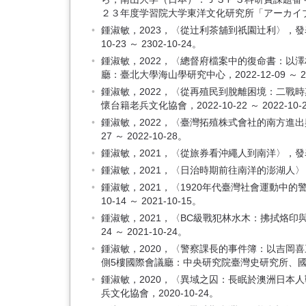
２３年度学習院大学東洋文化研究所「アーカイブズプロジ
鍾淑敏，2023，〈從辻利茶舖到祇園辻利〉，
10-23 ～ 2302-10-24。
鍾淑敏，2022，〈總督府檔案中的復命書：以
廳：臺北大學海山學研究中心，2022-12-09 ～ 202
鍾淑敏，2022，〈從再殖民到脫離困境：二戰
懷台籍老兵文化協會，2022-10-22 ～ 2022-10-
鍾淑敏，2022，〈臺灣拓殖株式會社的南方進出
27 ～ 2022-10-28。
鍾淑敏，2021，〈從旅券看沖繩人到南洋〉，發表於
鍾淑敏，2021，〈日治時期前往南洋的澎湖人〉，發表
鍾淑敏，2021，〈1920年代臺灣社會運動中
10-14 ～ 2021-10-15。
鍾淑敏，2021，〈BC級戰犯林水木：拂拭烙印
24 ～ 2021-10-24。
鍾淑敏，2020，〈警察課長的事件簿：以吉
側5樓國際會議廳：中央研究院臺灣史研究所、國立彰化師
鍾淑敏，2020，〈異域之囚：長眠於澳洲日本
兵文化協會，2020-10-24。