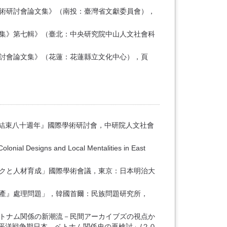
學術研討會論文集》（南投：臺灣省文獻委員會），
文集》第七輯》（臺北：中央研究院中山人文社會科
研討會論文集》（花蓮：花蓮縣立文化中心），頁
二戰結束八十週年』國際學術研討會，中研院人文社會
 and Local Mentalities in East
ークと人材育成」國際學術會議，東京：日本明治大
財產』處理問題」，韓國首爾：民族問題研究所，
、ベトナム関係の新潮流－民間アーカイブズの視点か
平洋戦争期日本、ベトナム関係史の再検討」/２０