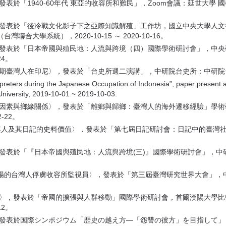
發表於「1940-60年代 東亞的收容所和難民」，Zoom會議：延世大學
，發表於「後冷戰文化影子下之亞際知識解殖」工作坊，國立中央大學人文社會
大學系統），2020-10-15 ～ 2020-10-16。
，發表於「日本帝國與殖民地：人流與跨境（四）國際學術研討會」，中
24。
灣人在印尼〉，發表於「台史所週二演講」，中研院台史所：中研院台史所，201
eters during the Japanese Occupation of Indonesia”, paper present a
niversity, 2019-10-01 ~ 2019-10-03.
國籍因素與鄉緣關係〉，發表於「離鄉與歸鄉：臺灣人的海外遷移經驗」學
-22。
郎其人及其日記的史料價值〉，發表於「第七屆日記研討會：日記中的臺灣
發表於「『日本帝國與殖民地：人流與跨境(三)』國際學術研討會」，中研院
戰場的台灣人俘虜收容所監視員〉，發表於「第三屆臺灣研究世界大會」，中研
灣人〉，發表於「帝國的擴張與人群移動」國際學術研討會，首爾漢陽大學
12。
〉，發表於国際シンポジウム「歴史の越え方—「怨讐の彼方」を目指して