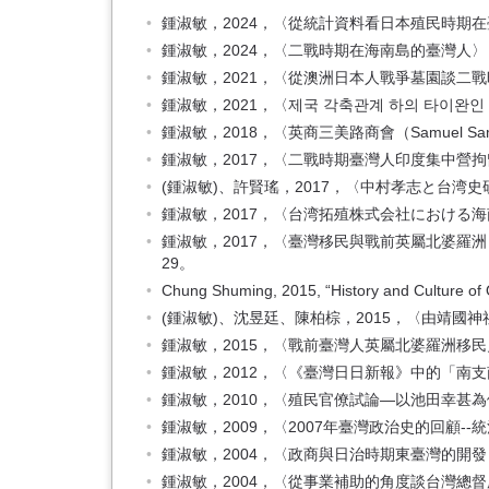
鍾淑敏，2024，〈從統計資料看日本殖民時期在臺
鍾淑敏，2024，〈二戰時期在海南島的臺灣人〉，
鍾淑敏，2021，〈從澳洲日本人戰爭墓園談二戰
鍾淑敏，2021，〈제국 각축관계 하의 타이완
鍾淑敏，2018，〈英商三美路商會（Samuel Sa
鍾淑敏，2017，〈二戰時期臺灣人印度集中營拘留
(鍾淑敏)、許賢瑤，2017，〈中村孝志と台湾史
鍾淑敏，2017，〈台湾拓殖株式会社における海南
鍾淑敏，2017，〈臺灣移民與戰前英屬北婆羅洲「日本人的斗湖
29。
Chung Shuming, 2015, “History and Culture of O
(鍾淑敏)、沈昱廷、陳柏棕，2015，〈由靖國
鍾淑敏，2015，〈戰前臺灣人英屬北婆羅洲移民史
鍾淑敏，2012，〈《臺灣日日新報》中的「南支
鍾淑敏，2010，〈殖民官僚試論—以池田幸甚為例
鍾淑敏，2009，〈2007年臺灣政治史的回顧-
鍾淑敏，2004，〈政商與日治時期東臺灣的開發
鍾淑敏，2004，〈從事業補助的角度談台灣總督