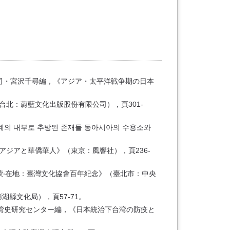
房司・宮沢千尋編，《アジア・太平洋戦争期の日本
北：蔚藍文化出版股份有限公司），頁301-
세계의 내부로 추방된 존재들 동아시아의 수용소와
ジアと華僑華人》（東京：風響社），頁236-
啟蒙‧在地：臺灣文化協會百年紀念》（臺北市：中央
湖縣文化局），頁57-71。
台湾史研究センター編，《日本統治下台湾の防疫と