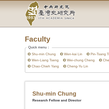
Academia
Jump
to
Sinica-
the
main
Taiwan
content
block
History
Faculty
Institute-
Quick menu：
Home
Shu-min Chung
Wen-kai Lin
Pin-Tsang T
Wen-Liang Tseng
Wei-chung Cheng
Chen
Chao-Chieh Yang
Cheng-Yu Lin
Shu-min Chung
Research Fellow and Director