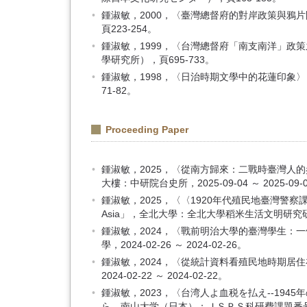
鍾淑敏，2000，〈臺灣總督府的對岸政策與
頁223-254。
鍾淑敏，1999，〈台灣總督府「南支南洋」
學研究所），頁695-733。
鍾淑敏，1998，〈日治時期文學中的花蓮印
71-82。
Proceeding Paper
鍾淑敏，2025，〈從南方歸來：二戰時臺灣人
大樓：中研院台史所，2025-09-04 ～ 2025-09-
鍾淑敏，2025，〈〈1920年代殖民地臺灣警察課長的 日常
Asia」，全北大學：全北大學稻米生活文明研究研究所，2
鍾淑敏，2024，〈戰前明治大學的臺灣學生
學，2024-02-26 ～ 2024-02-26。
鍾淑敏，2024，〈從統計資料看殖民地時期
2024-02-22 ～ 2024-02-22。
鍾淑敏，2023，〈台湾人よ血税を払え--1
ら，南山大学（日本）：ＪＳＰＳ科研費課題番