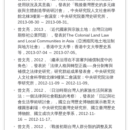
使用狀況及其意義〉，發表於「戰後臺灣歷史的多元鑲
嵌與主體創造學術研討會」，中央研究院人文社會科學
館北棟3樓第一會議室：中央研究院臺灣史研究所，
2013-08-30 ～ 2013-08-31。
曾文亮，2013，〈近代國家與宗族土地：台灣日治時
期祭祀公業問題〉，發表於The Colonial Land Law
and Local Communities in Asia（亞洲殖民地土地法制
與地方社會），香港中文大學：香港中文大學歷史系
等，2013-07-04 ～ 2013-07-05。
曾文亮，2012，〈繼承法理在不當審判補償制度中的
角色〉，發表於「法律人格與轉型正義----身分剝奪與
補償之法律史研究」研究群組成果發表會，中央研究院
人文社會科學館北棟9樓第二會議室：中央研究院法律
學研究所，2012-11-09 ～ 2012-11-09。
曾文亮，2012，〈日治時期台灣人的家族生活與家族
法：一個法律與社會觀點的考察〉，發表於「日記與社
會生活學術研討會」，國立台灣歷史博物館展示教育大
樓圓形劇場：中央研究院臺灣史研究所、國立臺灣歷史
博物館、國立成功大學歷史學系，2012-11-
16 ～ 2012-11-17。
曾文亮，2012，〈戰後初期台灣人群分類的調整及其