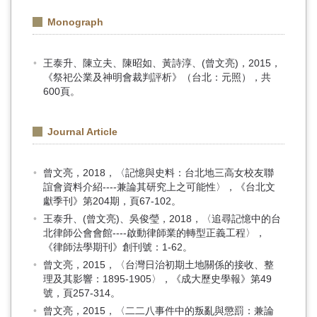
Monograph
王泰升、陳立夫、陳昭如、黃詩淳、(曾文亮)，2015，
《祭祀公業及神明會裁判評析》（台北：元照），共
600頁。
Journal Article
曾文亮，2018，〈記憶與史料：台北地三高女校友聯
誼會資料介紹----兼論其研究上之可能性〉，《台北文
獻季刊》第204期，頁67-102。
王泰升、(曾文亮)、吳俊瑩，2018，〈追尋記憶中的台
北律師公會會館----啟動律師業的轉型正義工程〉，
《律師法學期刊》創刊號：1-62。
曾文亮，2015，〈台灣日治初期土地關係的接收、整
理及其影響：1895-1905〉，《成大歷史學報》第49
號，頁257-314。
曾文亮，2015，〈二二八事件中的叛亂與懲罰：兼論