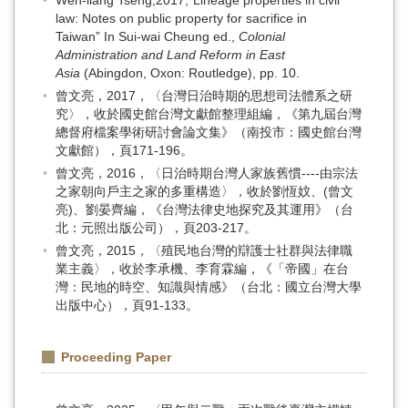
Wen-liang Tseng,2017,“Lineage properties in civil
law: Notes on public property for sacrifice in
Taiwan” In Sui-wai Cheung ed.,
Colonial
Administration and Land Reform in East
Asia
(Abingdon, Oxon: Routledge), pp. 10.
曾文亮，2017，〈台灣日治時期的思想司法體系之研
究〉，收於國史館台灣文獻館整理組編，《第九屆台灣
總督府檔案學術研討會論文集》（南投市：國史館台灣
文獻館），頁171-196。
曾文亮，2016，〈日治時期台灣人家族舊慣----由宗法
之家朝向戶主之家的多重構造〉，收於劉恆妏、(曾文
亮)、劉晏齊編，《台灣法律史地探究及其運用》（台
北：元照出版公司），頁203-217。
曾文亮，2015，〈殖民地台灣的辯護士社群與法律職
業主義〉，收於李承機、李育霖編，《「帝國」在台
灣：民地的時空、知識與情感》（台北：國立台灣大學
出版中心），頁91-133。
Proceeding Paper