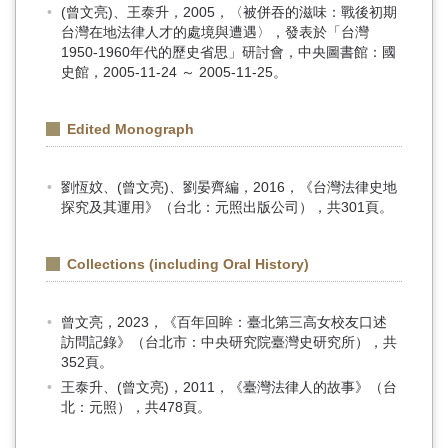
(曾文亮)、王泰升，2005，〈被併吞的滋味：戰後初期
台灣在地法律人才的處境與遭遇〉，發表於「台灣
1950-1960年代的歷史省思」研討會，中央圖書館：國
史館，2005-11-24 ～ 2005-11-25。
Edited Monograph
劉恆妏、(曾文亮)、劉晏齊編，2016，《台灣法律史地
探究及其運用》（台北：元照出版公司），共301頁。
Collections (including Oral History)
曾文亮，2023，《百年回眸：臺北第三高女校友口述
訪問記錄》（台北市：中央研究院臺灣史研究所），共
352頁。
王泰升、(曾文亮)，2011，《臺灣法律人的故事》（台
北：元照），共478頁。