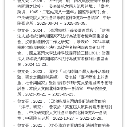
曾文亮，2025，〈甲午與二戰：兩次戰後臺灣主權轉
移問題之比較〉，發表於第六屆人流與跨境：『臺灣、
跨境、1945：二戰結束八十週年』國際學術研討會，
中央研究院人文社會科學館北棟3樓第一會議室：中研
院臺史所，2025-09-04 ～ 2025-09-05。
曾文亮，2024，〈臺灣轉型正義發展新階段：「財團
法人威權統治時期國家不法行為被害者權利回復基金
會」沒收財產賠償工作之研究〉，發表於「2024年威
權統治時期國家不法行為被害者權利回復學術研討
會」，國立臺灣大學法律學院霖澤館三樓1301：財團
法人威權統治時期國家不法行為被害者權利回復基金
會，2024-11-23。
曾文亮，2023，〈戰後「日治時期台灣人海外活動經
驗」研究之回顧與展望〉，發表於『臺灣歷史上的家
族、社會與國家』暨許雪姬特聘研究員榮退國際學術研
討會，本院人文館北棟3樓第一會議室：中研院臺史
所，2023-09-21 ～ 2023-09-23。
曾文亮，2022，〈日治時期台灣總督府法律官僚的
「洋行」研究〉，發表於「第五屆人流與跨境學術研討
會」，中央研究院人文社會科學館北棟3樓第一會議
室：中研院台史所，2022-10-27 ～ 2022-10-28。
曾文亮，2021，〈從公務旅券看總督府法制官僚的海