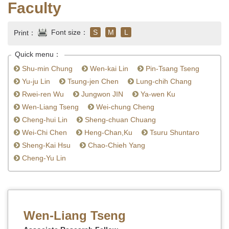
Faculty
Font size：
S
M
L
Print：
Quick menu：
Shu-min Chung
Wen-kai Lin
Pin-Tsang Tseng
Yu-ju Lin
Tsung-jen Chen
Lung-chih Chang
Rwei-ren Wu
Jungwon JIN
Ya-wen Ku
Wen-Liang Tseng
Wei-chung Cheng
Cheng-hui Lin
Sheng-chuan Chuang
Wei-Chi Chen
Heng-Chan,Ku
Tsuru Shuntaro
Sheng-Kai Hsu
Chao-Chieh Yang
Cheng-Yu Lin
Wen-Liang Tseng