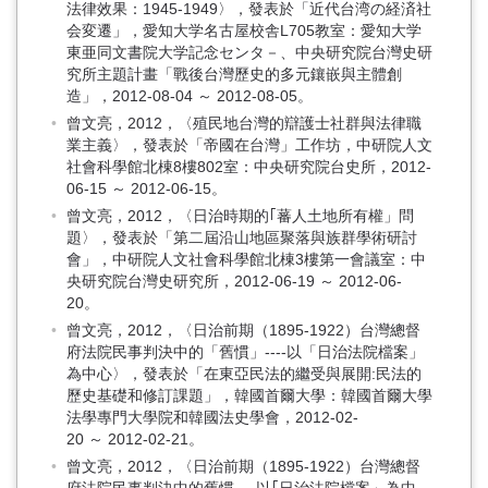
法律效果：1945-1949〉，發表於「近代台湾の経済社
会変遷」，愛知大学名古屋校舎L705教室：愛知大学
東亜同文書院大学記念センタ－、中央研究院台灣史研
究所主題計畫「戰後台灣歷史的多元鑲嵌與主體創
造」，2012-08-04 ～ 2012-08-05。
曾文亮，2012，〈殖民地台灣的辯護士社群與法律職
業主義〉，發表於「帝國在台灣」工作坊，中研院人文
社會科學館北棟8樓802室：中央研究院台史所，2012-
06-15 ～ 2012-06-15。
曾文亮，2012，〈日治時期的｢蕃人土地所有權」問
題〉，發表於「第二屆沿山地區聚落與族群學術研討
會」，中研院人文社會科學館北棟3樓第一會議室：中
央研究院台灣史研究所，2012-06-19 ～ 2012-06-
20。
曾文亮，2012，〈日治前期（1895-1922）台灣總督
府法院民事判決中的「舊慣」----以「日治法院檔案」
為中心〉，發表於「在東亞民法的繼受與展開:民法的
歷史基礎和修訂課題」，韓國首爾大學：韓國首爾大學
法學專門大學院和韓國法史學會，2012-02-
20 ～ 2012-02-21。
曾文亮，2012，〈日治前期（1895-1922）台灣總督