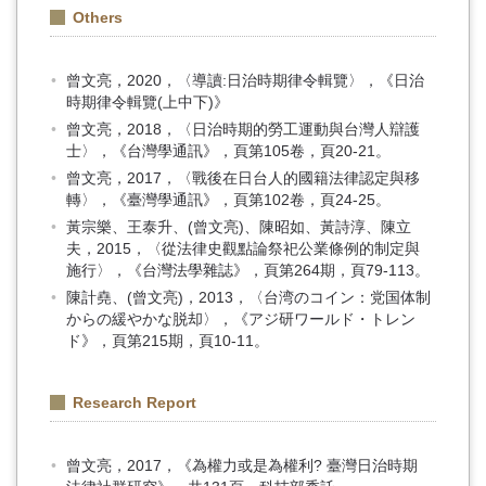
Others
曾文亮，2020，〈導讀:日治時期律令輯覽〉，《日治
時期律令輯覽(上中下)》
曾文亮，2018，〈日治時期的勞工運動與台灣人辯護
士〉，《台灣學通訊》，頁第105卷，頁20-21。
曾文亮，2017，〈戰後在日台人的國籍法律認定與移
轉〉，《臺灣學通訊》，頁第102卷，頁24-25。
黃宗樂、王泰升、(曾文亮)、陳昭如、黃詩淳、陳立
夫，2015，〈從法律史觀點論祭祀公業條例的制定與
施行〉，《台灣法學雜誌》，頁第264期，頁79-113。
陳計堯、(曾文亮)，2013，〈台湾のコイン：党国体制
からの緩やかな脱却〉，《アジ研ワールド・トレン
ド》，頁第215期，頁10-11。
Research Report
曾文亮，2017，《為權力或是為權利? 臺灣日治時期