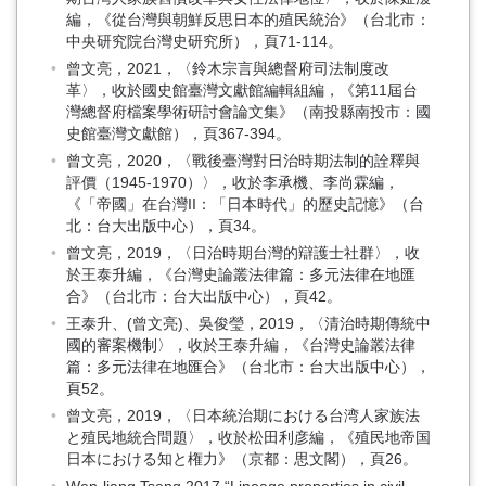
編，《從台灣與朝鮮反思日本的殖民統治》（台北市：
中央研究院台灣史研究所），頁71-114。
曾文亮，2021，〈鈴木宗言與總督府司法制度改
革〉，收於國史館臺灣文獻館編輯組編，《第11屆台
灣總督府檔案學術研討會論文集》（南投縣南投市：國
史館臺灣文獻館），頁367-394。
曾文亮，2020，〈戰後臺灣對日治時期法制的詮釋與
評價（1945-1970）〉，收於李承機、李尚霖編，
《「帝國」在台灣II：「日本時代」的歷史記憶》（台
北：台大出版中心），頁34。
曾文亮，2019，〈日治時期台灣的辯護士社群〉，收
於王泰升編，《台灣史論叢法律篇：多元法律在地匯
合》（台北市：台大出版中心），頁42。
王泰升、(曾文亮)、吳俊瑩，2019，〈清治時期傳統中
國的審案機制〉，收於王泰升編，《台灣史論叢法律
篇：多元法律在地匯合》（台北市：台大出版中心），
頁52。
曾文亮，2019，〈日本統治期における台湾人家族法
と殖民地統合問題〉，收於松田利彦編，《殖民地帝国
日本における知と権力》（京都：思文閣），頁26。