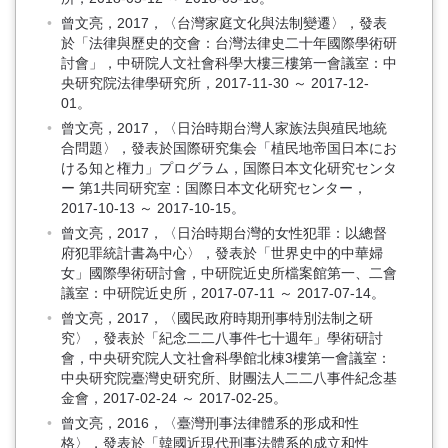
曾文亮，2017，〈台灣家庭文化與法制變遷〉，發表
於「法律與歷史的交會：台灣法律史二十年國際學術研
討會」，中研院人文社會科學大樓三樓第一會議室：中
央研究院法律學研究所，2017-11-30 ～ 2017-12-
01。
曾文亮，2017，〈日治時期台灣人家族法與殖民地統
合問題〉，發表於国際研究集会「植民地帝国日本にお
ける知と権力」プログラム，国際日本文化研究センタ
ー 第1共同研究室：国際日本文化研究センター，
2017-10-13 ～ 2017-10-15。
曾文亮，2017，〈日治時期台灣的女性犯罪：以總督
府犯罪統計書為中心〉，發表於「世界史中的中華婦
女」國際學術研討會，中研院近史所檔案館第一、二會
議室：中研院近史所，2017-07-11 ～ 2017-07-14。
曾文亮，2017，〈國民政府時期刑事特別法制之研
究〉，發表於「紀念二二八事件七十週年」學術研討
會，中央研究院人文社會科學館北棟3樓第一會議室：
中央研究院臺灣史研究所、財團法人二二八事件紀念基
金會，2017-02-24 ～ 2017-02-25。
曾文亮，2016，〈臺灣刑事法律體系的形成和性
格〉，發表於「韓國近現代刑事法體系的成立和性