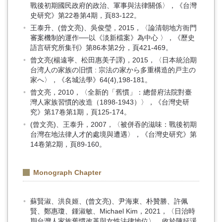
戰後初期國民政府的政治、軍事與法律關係〉，《台灣
史研究》第22卷第4期，頁83-122。
王泰升、(曾文亮)、吳俊瑩，2015，〈論清朝地方衙門
審案機制的運作──以《淡新檔案》為中心 〉，《歷史
語言研究所集刊》第86本第2分，頁421-469。
曾文亮(楊遠寧、松田惠美子譯)，2015，〈日本統治期
台湾人の家族の旧慣 : 宗法の家から多重構造的戸主の
家へ〉，《名城法學》64(4),198-181。
曾文亮，2010，〈全新的「舊慣」：總督府法院對臺
灣人家族習慣的改造（1898-1943）〉，《台灣史研
究》第17卷第1期，頁125-174。
(曾文亮)、王泰升，2007，〈被併吞的滋味：戰後初期
台灣在地法律人才的處境與遭遇〉，《台灣史研究》第
14卷第2期，頁89-160。
Monograph Chapter
蘇賢淑、洪良姬、(曾文亮)、尹海東、朴贊勝、許佩
賢、鄭惠瓊、鍾淑敏、Michael Kim，2021，〈日治時
期台灣人家族舊慣改革與女性法律地位〉，收於陳姃湲