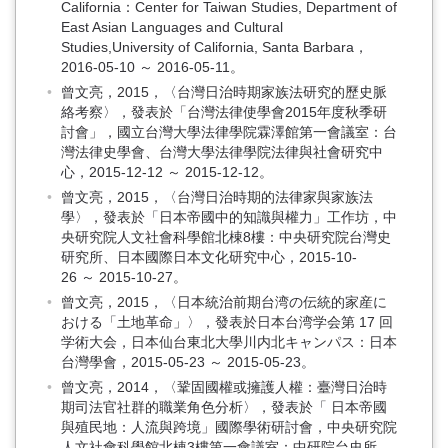
California：Center for Taiwan Studies, Department of
East Asian Languages and Cultural
Studies,University of California, Santa Barbara，
2016-05-10 ～ 2016-05-11。
曾文亮，2015，〈台灣日治時期家族法研究的歷史脈
絡考察〉，發表於「台灣法律使學會2015年度秋季研
討會」，國立台灣大學法律學院霖澤館第一會議室：台
灣法律史學會、台灣大學法律學院法律與社會研究中
心，2015-12-12 ～ 2015-12-12。
曾文亮，2015，〈台灣日治時期的法律家與家族法
學〉，發表於「日本帝國中的知識與權力」工作坊，中
央研究院人文社會科學館北棟8樓：中央研究院台灣史
研究所、日本國際日本文化研究中心，2015-10-
26 ～ 2015-10-27。
曾文亮，2015，〈日本統治前期台湾の伝統的家産に
おける「土地革命」〉，發表於日本台湾学会第 17 回
学術大会，日本仙台東北大學川内北キャンパス：日本
台灣學會，2015-05-23 ～ 2015-05-23。
曾文亮，2014，〈鞏固國權或擁護人權：臺灣日治時
期司法官社群的職業角色分析〉，發表於「 日本帝國
與殖民地：人流與跨境」國際學術研討會，中央研究院
人文社會科學館北棟3樓第一會議室：中研院台史所，