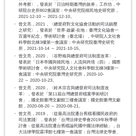
外考察〉，發表於「日治時期臺灣的旅券」工作坊，中
研院台史所802會議室：中央研究院殖民地史研究群，
2021-12-10 ～ 2021-12-10。
曾文亮，2021，〈總督府對文化協會活動的司法鎮壓
之研究〉，發表於「世界‧啟蒙‧在地：臺灣文化協會一
百週年紀念」學術研討會（臺北場），中研院人文社會
科學館北棟3樓第一會議室：中央研究院臺灣史研究
所，2021-10-14 ～ 2021-10-15。
曾文亮，2020，〈谷野格與總督府司法制度改革〉，
發表於「日本帝國與殖民地：人流與跨境（四）」國際
學術研討會，中央研究院人文社會科學館北棟3樓第一
會議室：中央研究院臺灣史研究所，2020-10-
22 ～ 2020-10-23。
曾文亮，2020，〈鈴木宗言與總督府司法制度改
革〉，發表於「第11屆台灣總督府檔案學術研討
會」，國史館臺灣文獻館三樓會議室：國史館臺灣文獻
館，2020-08-20 ～ 2020-08-21。
曾文亮，2019，〈從最高法院遷台舊檔看國民政府的
司法實踐〉，發表於「台灣法律史學會2019年秋季研
討會：從最高法院遷台舊檔論民國中國法律經驗」，台
大法律學院霖澤館七樓第一會議室：台灣法律史學會、