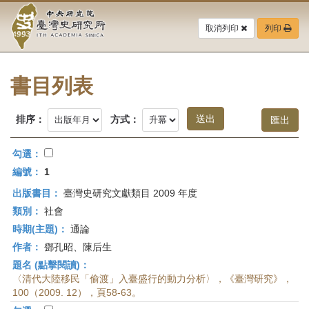
中
跳
到
取消列印
列印
央
主
要
研
內
容
書目列表
究
區
塊
院-
排序：
方式：
臺
勾選：
灣
編號：
1
出版書目：
臺灣史研究文獻類目 2009 年度
史
類別：
社會
研
時期(主題)：
通論
作者：
鄧孔昭、陳后生
究
題名 (點擊閱讀)：
所-
〈清代大陸移民「偷渡」入臺盛行的動力分析〉，《臺灣研究》，
100（2009. 12），頁58-63。