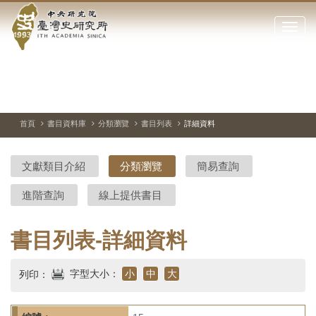
中
跳
到
點
央
主
擊
要
開
研
內
啟
容
或
究
切
上
下
主
區
換
一
一
圖
關
暫
張
張
連
塊
閉
停、
圖
圖
結
院-
播
片
片
首頁
書目資料庫
分類瀏覽
書目列表
詳細資料
網
放
站
臺
主
文獻類目介紹
分類瀏覽
簡易查詢
要
灣
選
進階查詢
線上提供書目
單
史
研
書目列表-詳細資料
究
字型大小：
小
中
大
列印：
所-