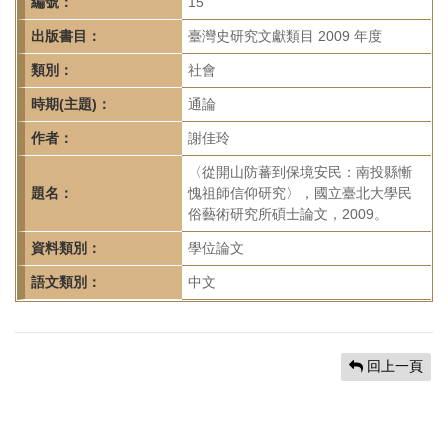
首
編號：
15
頁
出版書目：
臺灣史研究文獻類目 2009 年度
類別：
社會
時期(主題)：
通論
作者：
謝佳玲
〈從開山防蕃到保境安民：南投縣慚
題名：
愧祖師信仰研究〉，國立臺北大學民
俗藝術研究所碩士論文，2009。
資料類別：
學位論文
語文類別：
中文
回上一頁