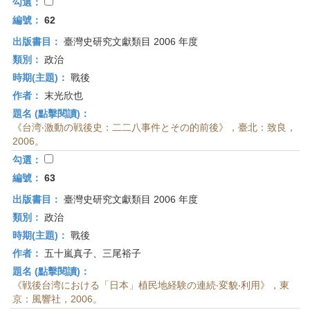
首
勾選：
頁
編號：
62
出版書目：
臺灣史研究文獻類目 2006 年度
類別：
政治
時期(主題)：
戰後
作者：
末光欣也
題名 (點擊閱讀)：
《台湾‧激動の戦後史：二二八事件とその的前後》，臺北：致良，
2006。
勾選：
編號：
63
出版書目：
臺灣史研究文獻類目 2006 年度
類別：
政治
時期(主題)：
戰後
作者：
五十嵐真子、三尾裕子
題名 (點擊閱讀)：
《戦後台湾における「日本」植民地経験の連続‧変貌‧利用》，東
京：風響社，2006。