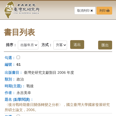
中
跳
到
取消列印
列印
央
主
要
研
內
容
書目列表
究
區
塊
院-
排序：
方式：
臺
勾選：
灣
編號：
61
出版書目：
臺灣史研究文獻類目 2006 年度
史
類別：
政治
研
時期(主題)：
戰後
作者：
永吉美幸
究
題名 (點擊閱讀)：
所-
〈後冷戰時期臺日關係轉變之分析〉，國立臺灣大學國家發展研究
所碩士論文，2006。