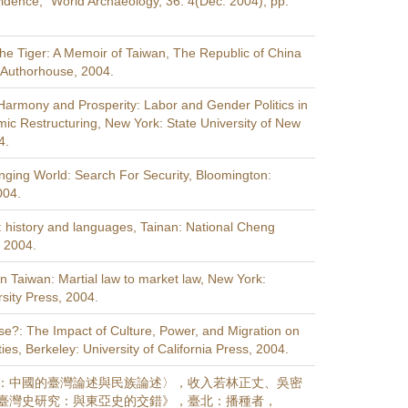
vidence,” World Archaeology, 36: 4(Dec. 2004), pp.
e Tiger: A Memoir of Taiwan, The Republic of China
 Authorhouse, 2004.
Harmony and Prosperity: Labor and Gender Politics in
ic Restructuring, New York: State University of New
4.
nging World: Search For Security, Bloomington:
004.
 history and languages, Tainan: National Cheng
, 2004.
 in Taiwan: Martial law to market law, New York:
sity Press, 2004.
se?: The Impact of Culture, Power, and Migration on
ies, Berkeley: University of California Press, 2004.
：中國的臺灣論述與民族論述〉，收入若林正丈、吳密
臺灣史研究：與東亞史的交錯》，臺北：播種者，