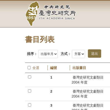
中
跳
到
央
主
要
研
內
容
究
區
塊
書目列表
院-
臺
排序：
方式：
灣
全選
編號
出版書目
史
1
臺灣史研究文獻類目
研
2004 年度
究
2
臺灣史研究文獻類目
2004 年度
所-
3
臺灣史研究文獻類目