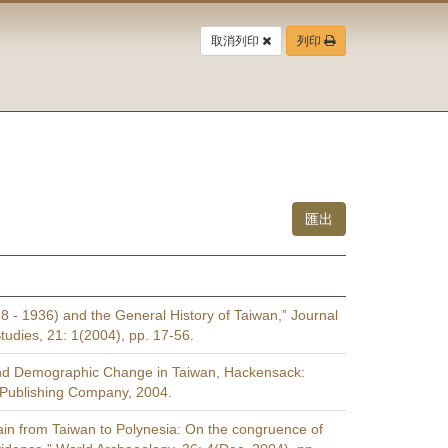
取消列印
列印
8 - 1936) and the General History of Taiwan,” Journal
tudies, 21: 1(2004), pp. 17-56.
d Demographic Change in Taiwan, Hackensack:
c Publishing Company, 2004.
ain from Taiwan to Polynesia: On the congruence of