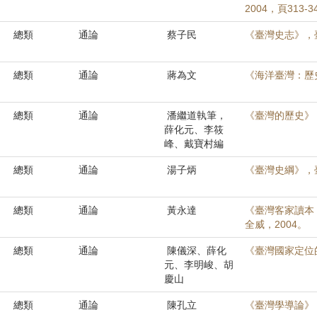
2004，頁313-3
總類
通論
蔡子民
《臺灣史志》，臺
總類
通論
蔣為文
《海洋臺灣：歷
總類
通論
潘繼道執筆，
《臺灣的歷史》
薛化元、李筱
峰、戴寶村編
總類
通論
湯子炳
《臺灣史綱》，臺
總類
通論
黃永達
《臺灣客家讀本
全威，2004。
總類
通論
陳儀深、薛化
《臺灣國家定位
元、李明峻、胡
慶山
總類
通論
陳孔立
《臺灣學導論》，