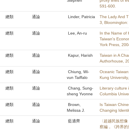
Stephen
proxy lines of e
591-600.
總類
通論
Linder, Patricia
The Lady And Th
3, Bloomington:
總類
通論
Lee, An-ru
In the Name of 
Taiwan's Econom
York Press, 200
總類
通論
Kapur, Harish
Taiwan in A Cha
Authorhouse, 2
總類
通論
Chiung, Wi-
Oceanic Taiwan:
vun Taiffalo
Kung University
總類
通論
Chang, Sung-
Literary culture
sheng Yvonne
Columbia Univer
總類
通論
Brown,
Is Taiwan Chine
Melissa J.
Changing Identit
總類
通論
藍適齊
〈超越民族想像
察編，《跨界的