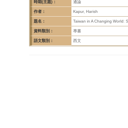
首
時期(主題)：
通論
頁
作者：
Kapur, Harish
題名：
Taiwan in A Changing World: S
資料類別：
專書
語文類別：
西文