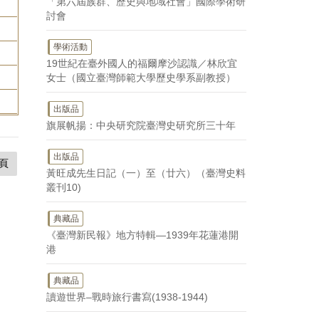
「第六屆族群、歷史與地域社會」國際學術研
討會
學術活動
19世紀在臺外國人的福爾摩沙認識／林欣宜
女士（國立臺灣師範大學歷史學系副教授）
出版品
旗展帆揚：中央研究院臺灣史研究所三十年
出版品
頁
黃旺成先生日記（一）至（廿六）（臺灣史料
叢刊10)
典藏品
《臺灣新民報》地方特輯—1939年花蓮港開
港
典藏品
讀遊世界–戰時旅行書寫(1938-1944)