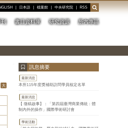
NGLISH
|
日本語
|
檔案館
|
中央研究院
|
RSS
開
啟
或
季刊
書目資料庫
研究資源
所內專區
收
合
搜
切
上
下
主
換
一
一
圖
尋
暫
張
張
連
停、
圖
圖
結
欄
播
片
片
位
放
:::
訊息摘要
最新消息
本所115年度獎補助訪問學員核定名單
大
最新消息
【 徵稿啟事】：「第四屆臺灣商業傳統：體
制內外的操作」國際學術研討會
學術活動