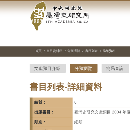
中
跳
到
央
主
要
研
內
容
究
區
塊
院-
首頁
書目資料庫
分類瀏覽
書目列表
詳細資料
:::
臺
文獻類目介紹
分類瀏覽
簡易查詢
灣
史
書目列表-詳細資料
研
編號：
6
究
出版書目：
臺灣史研究文獻類目 2004 年
所-
類別：
總類