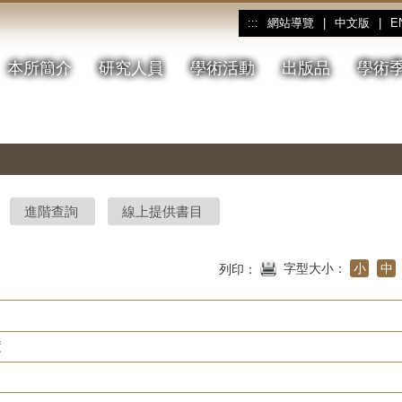
網站導覽
|
中文版
|
E
:::
本所簡介
研究人員
學術活動
出版品
學術
進階查詢
線上提供書目
字型大小：
小
中
列印：
度