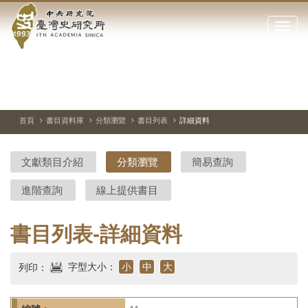
中
跳
到
點
央
主
擊
要
開
研
內
啟
容
或
究
切
上
下
主
區
換
一
一
圖
關
暫
張
張
連
塊
閉
停、
圖
圖
結
院-
播
片
片
首頁
書目資料庫
分類瀏覽
書目列表
詳細資料
網
放
站
臺
主
文獻類目介紹
分類瀏覽
簡易查詢
要
灣
選
進階查詢
線上提供書目
單
史
研
書目列表-詳細資料
究
字型大小：
小
中
大
列印：
所-