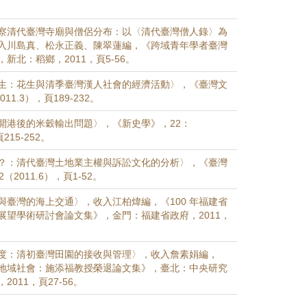
察清代臺灣寺廟與僧侶分布：以〈清代臺灣僧人錄〉為
入川島真、松永正義、陳翠蓮編，《跨域青年學者臺灣
新北：稻鄉，2011，頁5-56。
生：花生與清季臺灣漢人社會的經濟活動〉，《臺灣文
11.3），頁189-232。
開港後的米穀輸出問題〉，《新史學》，22：
215-252。
？：清代臺灣土地業主權與訴訟文化的分析〉，《臺灣
（2011.6），頁1-52。
與臺灣的海上交通〉，收入江柏煒編，《100 年福建省
展望學術研討會論文集》，金門：福建省政府，2011，
度：清初臺灣田園的接收與管理〉，收入詹素娟編，
地域社會：施添福教授榮退論文集》，臺北：中央研究
011，頁27-56。