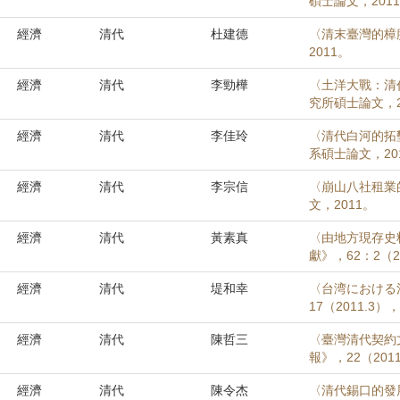
碩士論文，201
經濟
清代
杜建德
〈清末臺灣的樟
2011。
經濟
清代
李勁樺
〈土洋大戰：清
究所碩士論文，2
經濟
清代
李佳玲
〈清代白河的拓墾
系碩士論文，20
經濟
清代
李宗信
〈崩山八社租業
文，2011。
經濟
清代
黃素真
〈由地方現存史
獻》，62：2（20
經濟
清代
堤和幸
〈台湾における
17（2011.3），
經濟
清代
陳哲三
〈臺灣清代契約
報》，22（2011
經濟
清代
陳令杰
〈清代錫口的發展