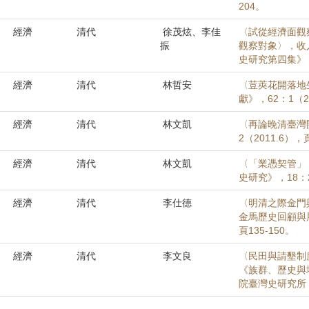
204。
經濟
清代
徐茂炫、李佳
〈試從經濟面觀
振
觀察對象〉，收
史研究第四集》，
經濟
清代
林哲安
〈荳莢花開落地
獻》，62：1（20
經濟
清代
林文凱
〈再論晚清臺灣
2（2011.6），頁
經濟
清代
林文凱
〈「業憑契管」
史研究》，18：2
經濟
清代
李仕德
〈明清之際金門
金馬歷史回顧與
頁135-150。
經濟
清代
李文良
〈民田與請墾制
《族群、歷史與
院臺灣史研究所，2