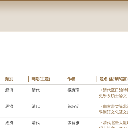
類別
時期(主題)
作者
題名 (點擊閱讀)
經濟
清代
楊惠琄
〈清代至日治時
史學系碩士論文，
經濟
清代
黃詩涵
〈由古書契論北
學漢語文化暨文
經濟
清代
張智雅
〈清代北臺大龍