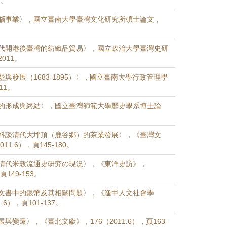
1。
腦事業〉，國立臺南大學臺灣文化研究所碩士論文，
代開港後臺灣的紡織品貿易〉，國立政治大學臺灣史研
011。
與發展（1683-1895）〉，國立臺南大學行政管理學
11。
的形成與終結〉，國立臺灣師範大學歷史學系博士論
料談清代大坪頂（鹿谷鄉）的茶業發展〉，《臺灣文
11.6），頁145-180。
清代米穀流通史研究の現況〉，《東洋史訪》，
頁149-153。
文書中的銀幣及其相關問題〉，《逢甲人文社會學
.6），頁101-137。
與變遷〉，《臺北文獻》，176（2011.6），頁163-