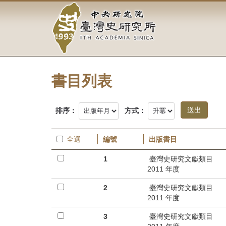
中
跳
到
央
主
要
研
內
容
究
區
塊
書目列表
院-
臺
排序：
方式：
灣
全選
編號
出版書目
史
1
臺灣史研究文獻類目
研
2011 年度
究
2
臺灣史研究文獻類目
2011 年度
所-
3
臺灣史研究文獻類目