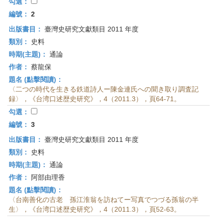
首
勾選：
頁
編號：
2
出版書目：
臺灣史研究文獻類目 2011 年度
類別：
史料
時期(主題)：
通論
作者：
蔡龍保
題名 (點擊閱讀)：
〈二つの時代を生きる鉄道詩人ー陳金連氏への聞き取り調査記
録〉，《台湾口述歴史研究》，4（2011.3），頁64-71。
勾選：
編號：
3
出版書目：
臺灣史研究文獻類目 2011 年度
類別：
史料
時期(主題)：
通論
作者：
阿部由理香
題名 (點擊閱讀)：
〈台南善化の古老 孫江淮翁を訪ねてー写真でつづる孫翁の半
生〉，《台湾口述歴史研究》，4（2011.3），頁52-63。