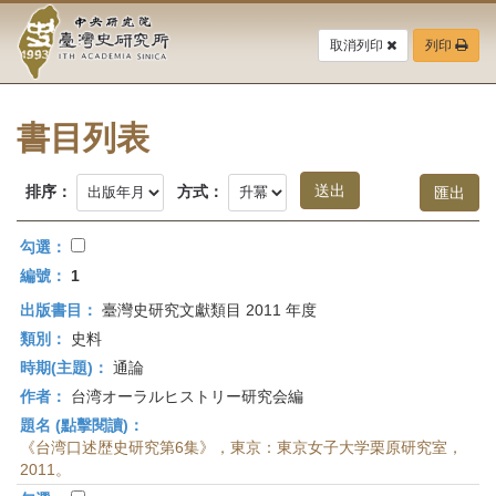
中
跳
到
取消列印
列印
央
主
要
研
內
容
書目列表
究
區
塊
院-
排序：
方式：
臺
勾選：
灣
編號：
1
出版書目：
臺灣史研究文獻類目 2011 年度
史
類別：
史料
研
時期(主題)：
通論
作者：
台湾オーラルヒストリー研究会編
究
題名 (點擊閱讀)：
所-
《台湾口述歴史研究第6集》，東京：東京女子大学栗原研究室，
2011。