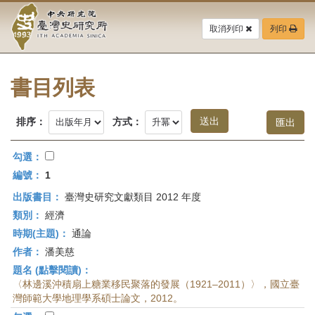
中
跳
到
取消列印
列印
央
主
要
研
內
容
書目列表
究
區
塊
院-
排序：
方式：
臺
勾選：
灣
編號：
1
出版書目：
臺灣史研究文獻類目 2012 年度
史
類別：
經濟
研
時期(主題)：
通論
作者：
潘美慈
究
題名 (點擊閱讀)：
所-
〈林邊溪沖積扇上糖業移民聚落的發展（1921–2011）〉，國立臺
灣師範大學地理學系碩士論文，2012。