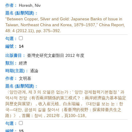
作者：
Horesh, Niv
題名 (點擊閱讀)：
“Between Copper, Silver and Gold: Japanese Banks of Issue in
Taiwan, Northeast China and Korea, 1879–1937,” China Report,
48: 4 (2012.11), pp. 375–392.
勾選：
編號：
14
出版書目：
臺灣史研究文獻類目 2012 年度
類別：
經濟
時期(主題)：
通論
作者：
文明基
題名 (點擊閱讀)：
〈양안관계, 제 3 의 모델은 없는가：' 양안 경제협력기본협정 ' 과
역사적 전망（有否兩岸關係的第三模式？：兩岸經濟協力基本協定
與歷史與展望），收入崔元植、白永瑞編，《대만을 보는 눈：한
국—대만, 공생의 길을 찾아서（看臺灣的視野：探索韓臺共生之
路）》，首爾：창비，2012年，頁100–118。
勾選：
編號：
15