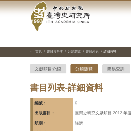
中
跳
到
央
主
要
研
內
容
究
區
塊
院-
首頁
書目資料庫
分類瀏覽
書目列表
詳細資料
:::
臺
文獻類目介紹
分類瀏覽
簡易查詢
灣
史
書目列表-詳細資料
研
編號：
6
究
出版書目：
臺灣史研究文獻類目 2012 年
所-
類別：
經濟