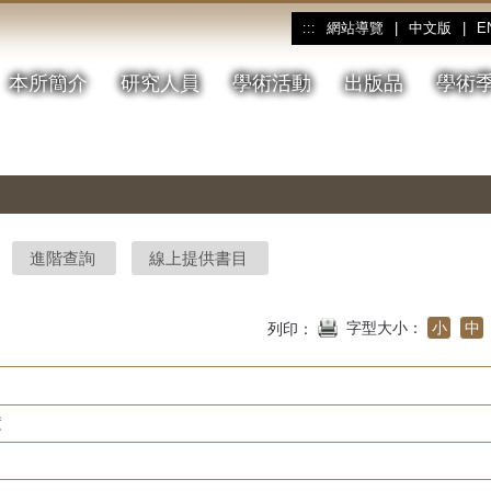
網站導覽
|
中文版
|
E
:::
本所簡介
研究人員
學術活動
出版品
學術
進階查詢
線上提供書目
字型大小：
小
中
列印：
度