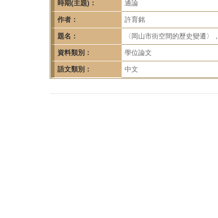
首
時期(主題)：
通論
頁
作者：
許育銘
題名：
〈岡山市街空間的歷史變遷〉，
資料類別：
學位論文
語文類別：
中文