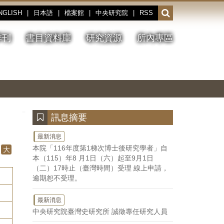
NGLISH
|
日本語
|
檔案館
|
中央研究院
|
RSS
開
啟
或
季刊
書目資料庫
研究資源
所內專區
收
合
搜
切
上
下
主
換
一
一
圖
尋
暫
張
張
連
停、
圖
圖
結
欄
播
片
片
位
放
:::
訊息摘要
最新消息
本院「116年度第1梯次博士後研究學者」自
大
本（115）年8 月1日（六）起至9月1日
（二）17時止（臺灣時間）受理 線上申請，
逾期恕不受理。
最新消息
中央研究院臺灣史研究所 誠徵專任研究人員