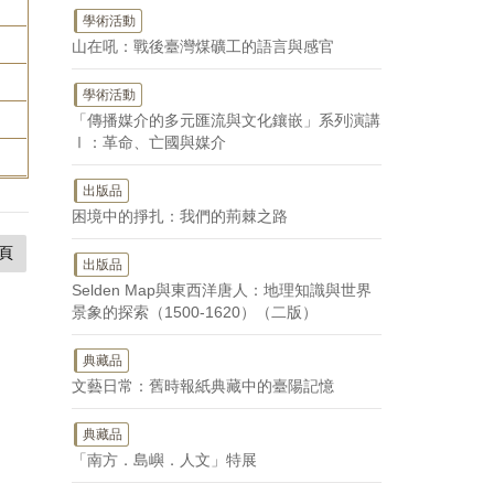
學術活動
山在吼：戰後臺灣煤礦工的語言與感官
學術活動
「傳播媒介的多元匯流與文化鑲嵌」系列演講
Ⅰ：革命、亡國與媒介
出版品
困境中的掙扎：我們的荊棘之路
頁
出版品
Selden Map與東西洋唐人：地理知識與世界
景象的探索（1500-1620）（二版）
典藏品
文藝日常：舊時報紙典藏中的臺陽記憶
典藏品
「南方．島嶼．人文」特展