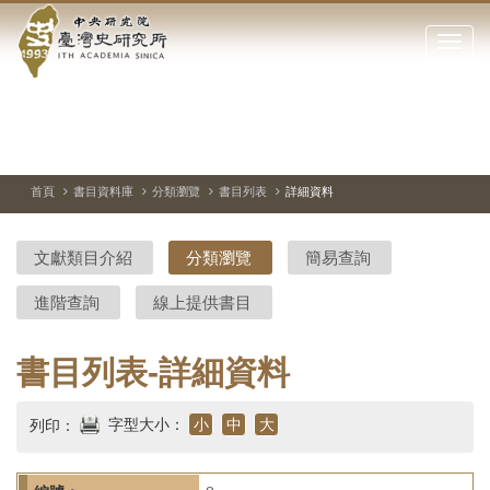
中
跳
到
點
央
主
擊
要
開
研
內
啟
容
或
究
切
上
下
主
區
換
一
一
圖
關
暫
張
張
連
塊
閉
停、
圖
圖
結
院-
播
片
片
首頁
書目資料庫
分類瀏覽
書目列表
詳細資料
網
放
站
臺
主
文獻類目介紹
分類瀏覽
簡易查詢
要
灣
選
進階查詢
線上提供書目
單
史
研
書目列表-詳細資料
究
字型大小：
小
中
大
列印：
所-