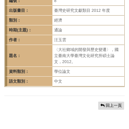
首
編號：
8
頁
出版書目：
臺灣史研究文獻類目 2012 年度
類別：
經濟
時期(主題)：
通論
作者：
汪玉雲
〈大社鄉域的開發與歷史變遷〉，國
題名：
立臺南大學臺灣文化研究所碩士論
文，2012。
資料類別：
學位論文
語文類別：
中文
回上一頁