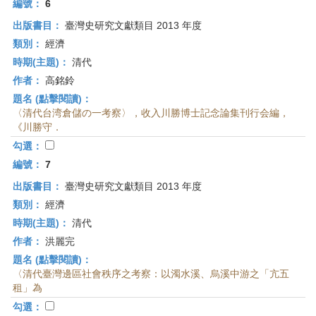
編號：
6
出版書目：
臺灣史研究文獻類目 2013 年度
類別：
經濟
時期(主題)：
清代
作者：
高銘鈴
題名 (點擊閱讀)：
〈清代台湾倉儲の一考察〉，收入川勝博士記念論集刊行会編，
《川勝守．
勾選：
編號：
7
出版書目：
臺灣史研究文獻類目 2013 年度
類別：
經濟
時期(主題)：
清代
作者：
洪麗完
題名 (點擊閱讀)：
〈清代臺灣邊區社會秩序之考察：以濁水溪、烏溪中游之「亢五
租」為
勾選：