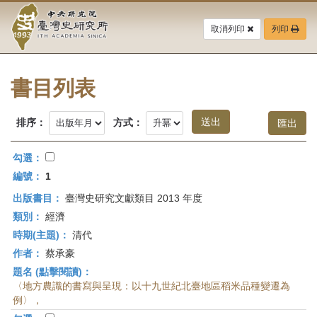
中
跳
到
取消列印
列印
央
主
要
研
內
容
書目列表
究
區
塊
院-
排序：
方式：
臺
勾選：
灣
編號：
1
出版書目：
臺灣史研究文獻類目 2013 年度
史
類別：
經濟
研
時期(主題)：
清代
作者：
蔡承豪
究
題名 (點擊閱讀)：
所-
〈地方農識的書寫與呈現：以十九世紀北臺地區稻米品種變遷為
例〉，