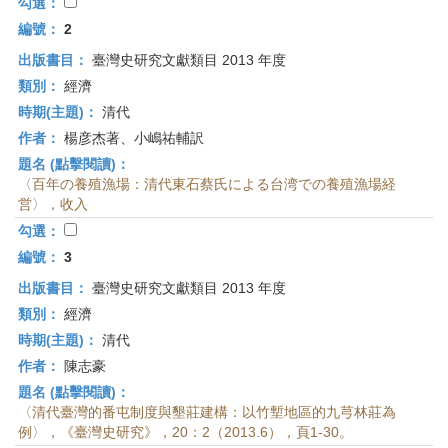
首
勾選：
頁
編號：
2
出版書目：
臺灣史研究文獻類目 2013 年度
類別：
經濟
時期(主題)：
清代
作者：
楊彦杰著、小嶋祐輔訳
題名 (點擊閱讀)：
〈百年の養殖漁場：清代東石蔡氏による台湾での養殖漁場経
営〉，收入
勾選：
編號：
3
出版書目：
臺灣史研究文獻類目 2013 年度
類別：
經濟
時期(主題)：
清代
作者：
陳志豪
題名 (點擊閱讀)：
〈清代臺灣的番屯制度與墾莊建構：以竹塹地區的九芎林莊為
例〉，《臺灣史研究》，20：2（2013.6），頁1-30。