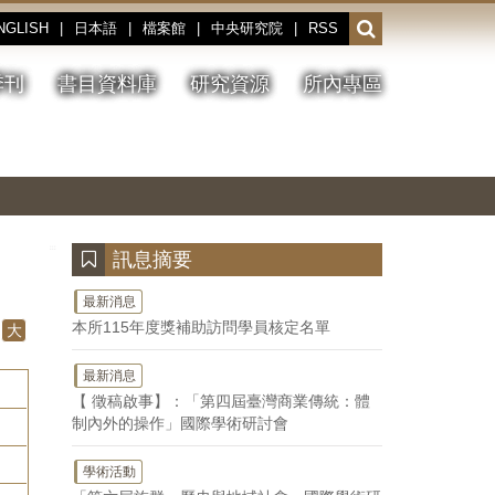
NGLISH
|
日本語
|
檔案館
|
中央研究院
|
RSS
開
啟
或
季刊
書目資料庫
研究資源
所內專區
收
合
搜
切
上
下
主
換
一
一
圖
尋
暫
張
張
連
停、
圖
圖
結
欄
播
片
片
位
放
:::
訊息摘要
最新消息
本所115年度獎補助訪問學員核定名單
大
最新消息
【 徵稿啟事】：「第四屆臺灣商業傳統：體
制內外的操作」國際學術研討會
學術活動