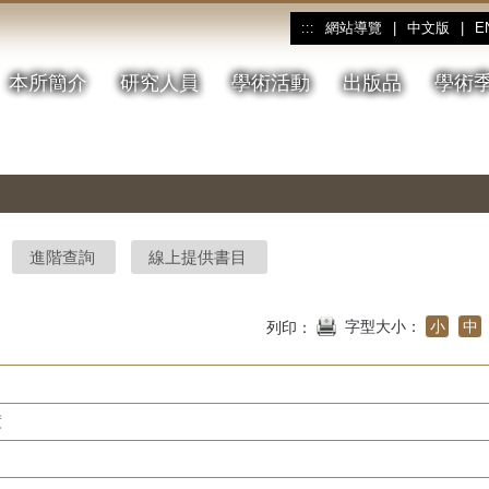
網站導覽
|
中文版
|
E
:::
本所簡介
研究人員
學術活動
出版品
學術
進階查詢
線上提供書目
字型大小：
小
中
列印：
度