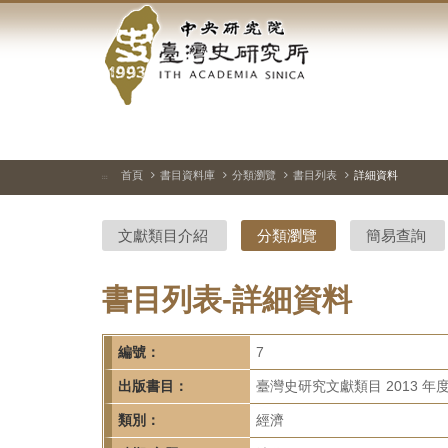
中
跳
到
央
主
要
研
內
容
究
區
塊
院-
首頁
書目資料庫
分類瀏覽
書目列表
詳細資料
:::
臺
文獻類目介紹
分類瀏覽
簡易查詢
灣
史
書目列表-詳細資料
研
編號：
7
究
出版書目：
臺灣史研究文獻類目 2013 年
所-
類別：
經濟