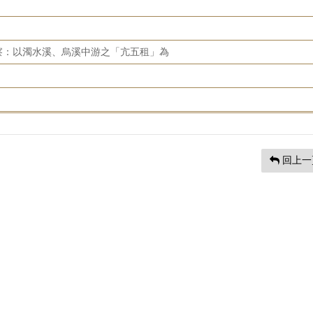
察：以濁水溪、烏溪中游之「亢五租」為
回上一