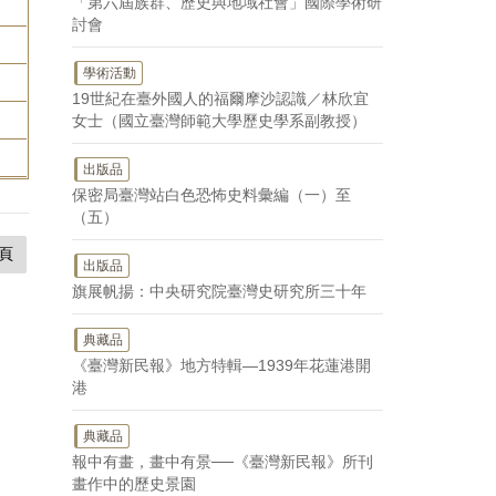
「第六屆族群、歷史與地域社會」國際學術研
討會
學術活動
19世紀在臺外國人的福爾摩沙認識／林欣宜
女士（國立臺灣師範大學歷史學系副教授）
出版品
保密局臺灣站白色恐怖史料彙編（一）至
（五）
頁
出版品
旗展帆揚：中央研究院臺灣史研究所三十年
典藏品
《臺灣新民報》地方特輯—1939年花蓮港開
港
典藏品
報中有畫，畫中有景──《臺灣新民報》所刊
畫作中的歷史景園