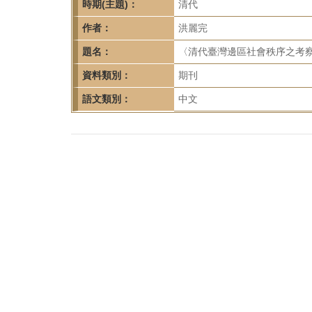
首
時期(主題)：
清代
頁
作者：
洪麗完
題名：
〈清代臺灣邊區社會秩序之考
資料類別：
期刊
語文類別：
中文