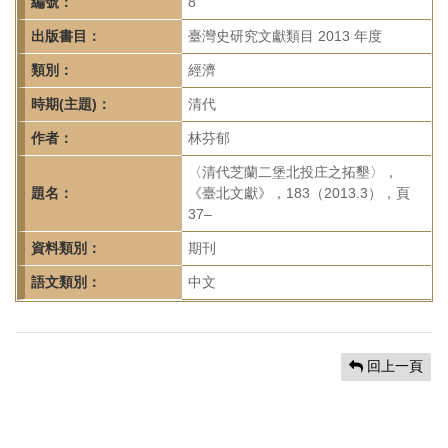
首
編號：
8
頁
出版書目：
臺灣史研究文獻類目 2013 年度
類別：
經濟
時期(主題)：
清代
作者：
林芬郁
〈清代芝蘭二堡北投庄之拓墾〉，
題名：
《臺北文獻》，183（2013.3），頁
37–
資料類別：
期刊
語文類別：
中文
回上一頁