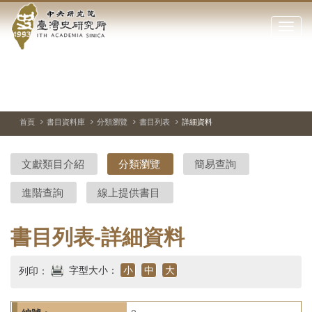
中
跳
到
點
央
主
擊
要
開
研
內
啟
容
或
究
切
上
下
主
區
換
一
一
圖
關
暫
張
張
連
塊
閉
停、
圖
圖
結
院-
播
片
片
首頁
書目資料庫
分類瀏覽
書目列表
詳細資料
網
放
站
臺
主
文獻類目介紹
分類瀏覽
簡易查詢
要
灣
選
進階查詢
線上提供書目
單
史
研
書目列表-詳細資料
究
字型大小：
小
中
大
列印：
所-