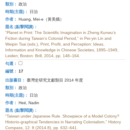
類別：
政治
時期(主題)：
日治
作者：
Huang, Mei-e（黃美娥）
題名 (點擊閱讀)：
“Planet in Print: The Scientific Imagination in Zheng Kunwu’s
Fiction during Taiwan’s Colonial Period,” in Pei-yin Lin and
Weipin Tsai (eds.), Print, Profit, and Perception: Ideas,
Information and Knowledge in Chinese Societies, 1895–1949,
Leiden; Boston: Brill, 2014, pp. 148–164.
勾選：
編號：
17
出版書目：
臺灣史研究文獻類目 2014 年度
類別：
政治
時期(主題)：
日治
作者：
Heé, Nadin
題名 (點擊閱讀)：
“Taiwan under Japanese Rule. Showpiece of a Model Colony?
Historio-graphical Tendencies in Narrating Colonialism,” History
Compass, 12: 8 (2014.8), pp. 632–641.