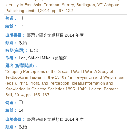
Identity in East Asia, Farnham Surrey; Burlington, VT: Ashgate
Publishing Limited,2014, pp. 97–122.
勾選：
編號：
13
出版書目：
臺灣史研究文獻類目 2014 年度
類別：
政治
時期(主題)：
日治
作者：
Lan, Shi-chi Mike（藍適齊）
題名 (點擊閱讀)：
“Shaping Perceptions of the Second World War: A Study of
Textbooks in Taiwan in the 1940s,” in Pei-yin Lin and Weipin Tsai
(eds.), Print, Profit, and Perception: Ideas,Iinformation and
Knowledge in Chinese Societies,1895–1949, Leiden; Boston:
Brill, 2014, pp. 165–187.
勾選：
編號：
14
出版書目：
臺灣史研究文獻類目 2014 年度
類別：
政治