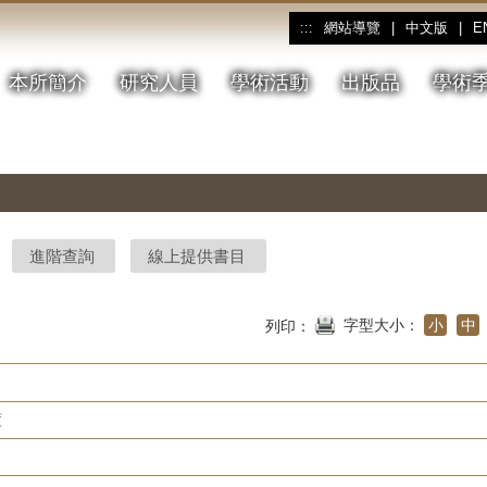
網站導覽
|
中文版
|
E
:::
本所簡介
研究人員
學術活動
出版品
學術
進階查詢
線上提供書目
字型大小：
小
中
列印：
度