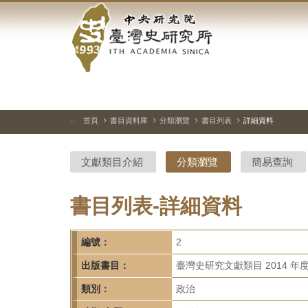
中
跳
到
央
主
要
研
內
容
究
區
塊
院-
首頁
書目資料庫
分類瀏覽
書目列表
詳細資料
:::
臺
文獻類目介紹
分類瀏覽
簡易查詢
灣
史
書目列表-詳細資料
研
編號：
2
究
出版書目：
臺灣史研究文獻類目 2014 年
所-
類別：
政治