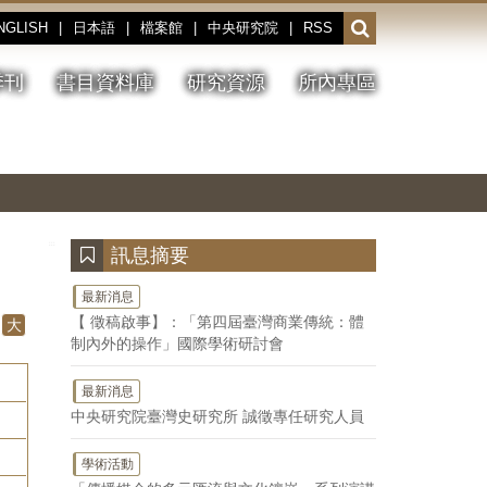
NGLISH
|
日本語
|
檔案館
|
中央研究院
|
RSS
開
啟
或
季刊
書目資料庫
研究資源
所內專區
收
合
搜
切
上
下
主
換
一
一
圖
尋
暫
張
張
連
停、
圖
圖
結
欄
播
片
片
位
放
:::
訊息摘要
最新消息
【 徵稿啟事】：「第四屆臺灣商業傳統：體
大
制內外的操作」國際學術研討會
最新消息
中央研究院臺灣史研究所 誠徵專任研究人員
學術活動