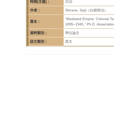
首
時期(主題)：
日治
頁
作者：
Shirane, Seiji（白根晴治）
"Mediated Empire: Colonial Ta
題名：
1895–1945,” Ph.D. dissertation
資料類別：
學位論文
語文類別：
西文