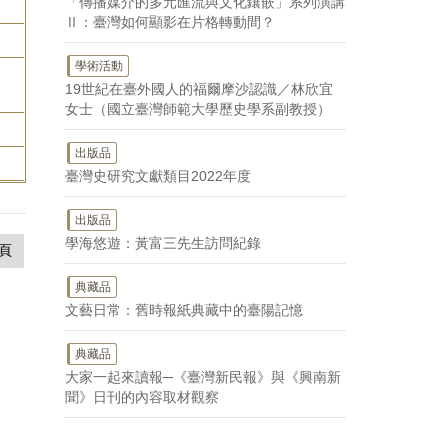
「傳播媒介的多元匯流與文化鑲嵌」系列演講
Ⅱ：臺灣如何顯影在片格轉動間？
學術活動
19世紀在臺外國人的福爾摩沙認識／林欣宜
女士（國立臺灣師範大學歷史學系副教授）
出版品
臺灣史研究文獻類目2022年度
出版品
學海悠遊：黃富三先生訪問紀錄
頁
典藏品
文藝日常：舊時報紙典藏中的臺陽記憶
典藏品
大家一起來讀報─《臺灣新民報》與《興南新
聞》日刊的內容取材觀察