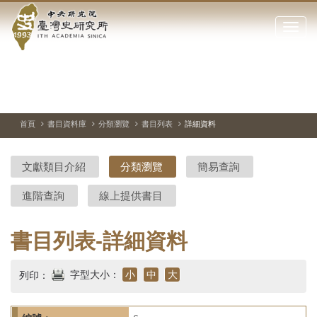
中
跳
到
點
央
主
擊
要
開
研
內
啟
容
或
究
切
上
下
主
區
換
一
一
圖
關
暫
張
張
連
塊
閉
停、
圖
圖
結
院-
播
片
片
首頁
書目資料庫
分類瀏覽
書目列表
詳細資料
網
放
站
臺
主
文獻類目介紹
分類瀏覽
簡易查詢
要
灣
選
進階查詢
線上提供書目
單
史
研
書目列表-詳細資料
究
字型大小：
小
中
大
列印：
所-