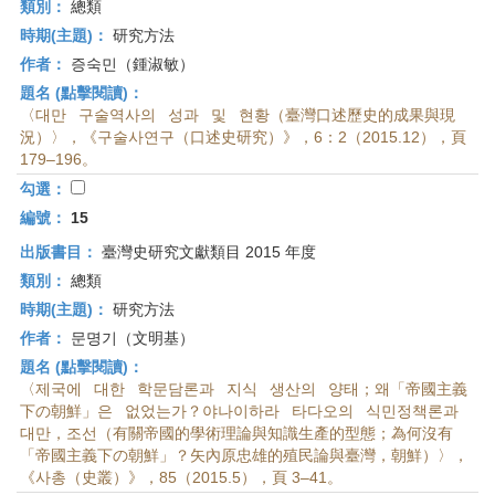
類別：
總類
時期(主題)：
研究方法
作者：
증숙민（鍾淑敏）
題名 (點擊閱讀)：
〈대만 구술역사의 성과 및 현황（臺灣口述歷史的成果與現
況）〉，《구술사연구（口述史研究）》，6：2（2015.12），頁
179–196。
勾選：
編號：
15
出版書目：
臺灣史研究文獻類目 2015 年度
類別：
總類
時期(主題)：
研究方法
作者：
문명기（文明基）
題名 (點擊閱讀)：
〈제국에 대한 학문담론과 지식 생산의 양태；왜「帝國主義
下の朝鮮」은 없었는가？야나이하라 타다오의 식민정책론과
대만，조선（有關帝國的學術理論與知識生產的型態；為何沒有
「帝國主義下の朝鮮」？矢內原忠雄的殖民論與臺灣，朝鮮）〉，
《사총（史叢）》，85（2015.5），頁 3–41。