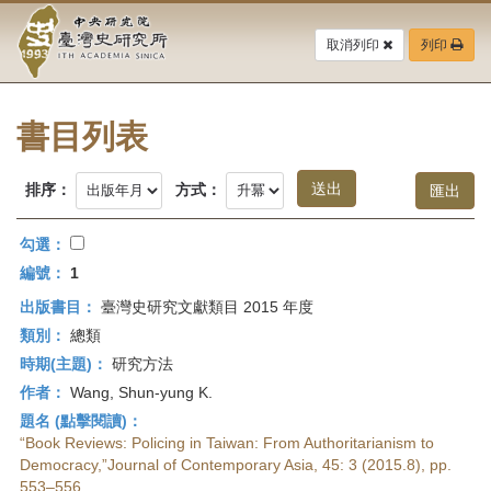
中
跳
到
取消列印
列印
央
主
要
研
內
容
書目列表
究
區
塊
院-
排序：
方式：
臺
勾選：
灣
編號：
1
出版書目：
臺灣史研究文獻類目 2015 年度
史
類別：
總類
研
時期(主題)：
研究方法
作者：
Wang, Shun-yung K.
究
題名 (點擊閱讀)：
所-
“Book Reviews: Policing in Taiwan: From Authoritarianism to
Democracy,”Journal of Contemporary Asia, 45: 3 (2015.8), pp.
553–556.