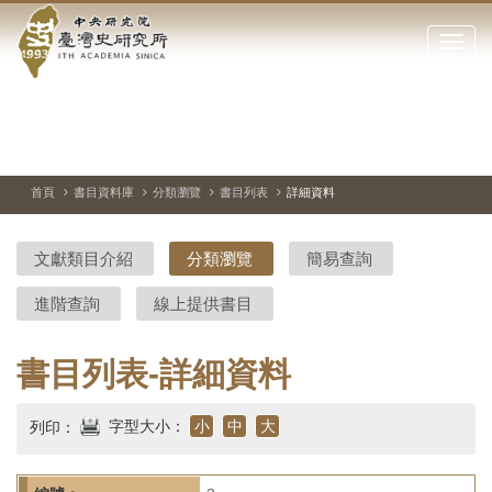
中
跳
到
點
央
主
擊
要
開
研
內
啟
容
或
究
切
上
下
主
區
換
一
一
圖
關
暫
張
張
連
塊
閉
停、
圖
圖
結
院-
播
片
片
首頁
書目資料庫
分類瀏覽
書目列表
詳細資料
網
放
站
臺
主
文獻類目介紹
分類瀏覽
簡易查詢
要
灣
選
進階查詢
線上提供書目
單
史
研
書目列表-詳細資料
究
字型大小：
小
中
大
列印：
所-