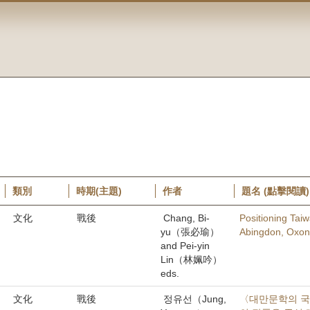
類別
時期(主題)
作者
題名 (點擊閱讀)
文化
戰後
Chang, Bi-
Positioning Tai
yu（張必瑜）
Abingdon, Oxon
and Pei-yin
Lin（林姵吟）
eds.
文化
戰後
정유선（Jung,
〈대만문학의 국