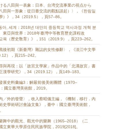
ける八田與一表象：日本、台湾交流事業の視点から
八田與一形象：從日臺交流的觀點談起）〉，《한림일
》，34（2019.5），頁57–86。
동아, 세계：2018년 대만의 중등학교 역사과정 개혁 분
、東亞與世界：2018年臺灣中等教育歷史課程改
육（歷史敎育）》，151（2019.9），頁223–262。
戰後初期《新臺灣》雜誌的女性修辭〉，《淡江中文學
.12），頁215–242。
尋與再現：以「故宮文學家」作品中的「北溝故宮」書
學研究》，34（2019.12），頁149–183。
發展史料彙編3：解嚴前後美術團體（1970–
中：國立臺灣美術館，2019。
內╱外的發聲〉，收入蔡昭儀主編，《機制．移行．內
術史學術研討會論文集》，臺中：國立臺灣美術館，
9。
舞中的觀光、觀光中的樂舞（1965–2018）（二
立東華大學原住民民族學院，2019[2018]。