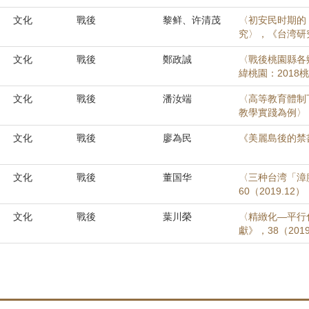
文化
戰後
黎鲜、许清茂
〈初安民时期的
究〉，《台湾研究集
文化
戰後
鄭政誠
〈戰後桃園縣各
緯桃園：2018
文化
戰後
潘汝端
〈高等教育體制
教學實踐為例〉，《
文化
戰後
廖為民
《美麗島後的禁
文化
戰後
董国华
〈三种台湾「漳
60（2019.12
文化
戰後
葉川榮
〈精緻化—平行
獻》，38（2019