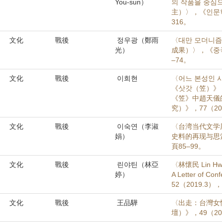
You-sun）
의 작품을 중
主）〉，《인문학
316。
文化
戰後
정우광（鄭雨
〈대만 모더니즘
光）
成果）〉，《중국
–74。
文化
戰後
이희현
〈어느 본성인 
《삿갓（笠）》
《笠》中趙天儀
究）》，77（201
文化
戰後
이숙연（李淑
〈台湾当代文学
娟）
史料的再现与思索
頁85–99。
文化
戰後
린야틴（林亞
〈林懷民 Lin Hwa
婷）
A Letter o
52（2019.3）
文化
戰後
王品驊
〈出走：台灣女
壇）》，49（201