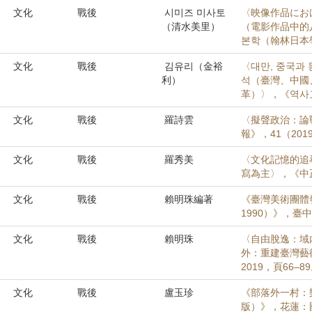
文化
戰後
시미즈 미사토
〈映像作品にお
（清水美里）
（電影作品中的
본학（翰林日本學）
文化
戰後
김유리（金裕
〈대만, 중국과 
利）
석（臺灣、中國
革）〉，《역사교
文化
戰後
羅詩雲
〈擬聲政治：論
報》，41（2019
文化
戰後
羅秀美
〈文化記憶的追
寫為主〉，《中正漢
文化
戰後
賴明珠編著
《臺灣美術團體
1990）》，臺
文化
戰後
賴明珠
〈自由脫逸：域
外：重建臺灣藝
2019，頁66–8
文化
戰後
盧玉珍
《部落外一村：樂
版）》，花蓮：國