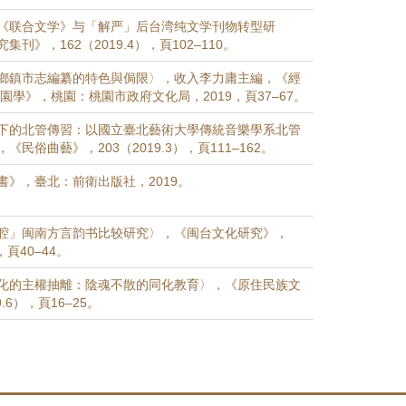
《联合文学》与「解严」后台湾纯文学刊物转型研
刊》，162（2019.4），頁102–110。
鄉鎮市志編纂的特色與侷限〉，收入李力庸主編，《經
桃園學》，桃園：桃園市政府文化局，2019，頁37–67。
下的北管傳習：以國立臺北藝術大學傳統音樂學系北管
民俗曲藝》，203（2019.3），頁111–162。
書》，臺北：前衛出版社，2019。
腔」闽南方言韵书比较研究〉，《闽台文化研究》，
），頁40–44。
化的主權抽離：陰魂不散的同化教育〉，《原住民族文
.6），頁16–25。