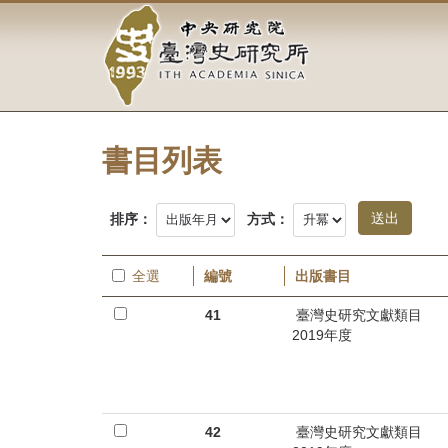
中
跳
到
央
主
要
研
內
容
究
區
塊
書目列表
院-
臺
排序：
方式：
灣
全選
編號
出版書目
史
41
臺灣史研究文獻類目
研
2019年度
究
所-
42
臺灣史研究文獻類目