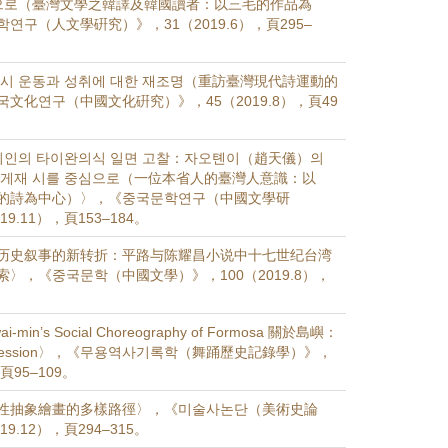
심으로（臺灣文學之韓譯及韓國讀者：以三毛的作品為
연구（人文學硏究）》，31（2019.6），頁295–
시 운동과 성취에 대한 재조명（重訪臺灣現代詩運動的
文化연구（中國文化硏究）》，45（2019.8），頁49
시인의 타이완의식 일면 고찰：자오톈이（趙天儀）의
 게재 시를 중심으로（一位本省人的臺灣人意識：以
的詩為中心）〉，《중국문학연구（中國文學研
9.11），頁153–184。
历史叙事的新转折：平路与陈耀昌小说中十七世纪台湾
〉，《중국문학（中國文學）》，100（2019.8），
i-min’s Social Choreography of Formosa 關於島嶼：
f Confession〉，《무용역사기록학（舞踊歷史記錄學）》，
，頁95–109。
性抽象繪畫的多樣路徑〉，《미술사논단（美術史論
9.12），頁294–315。