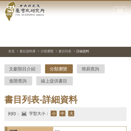
中
跳
到
點
央
主
擊
要
開
研
內
啟
容
或
究
切
上
下
主
區
換
一
一
圖
關
暫
張
張
連
塊
閉
停、
圖
圖
結
院-
播
片
片
首頁
書目資料庫
分類瀏覽
書目列表
詳細資料
網
放
站
臺
主
文獻類目介紹
分類瀏覽
簡易查詢
要
灣
選
進階查詢
線上提供書目
單
史
研
書目列表-詳細資料
究
字型大小：
小
中
大
列印：
所-