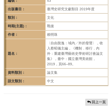
首
編號：
53
頁
出版書目：
臺灣史研究文獻類目 2019年度
類別：
文化
時期(主題)：
戰後
作者：
賴明珠
〈自由脫逸：域內╱外的發聲〉，收
入蔡昭儀主編，《機制．移行．內
題名：
外：重建臺灣藝術史學術研討會論文
集》，臺中：國立臺灣美術館，
2019，頁66–89。
資料類別：
論文集
語文類別：
中文
回上一頁