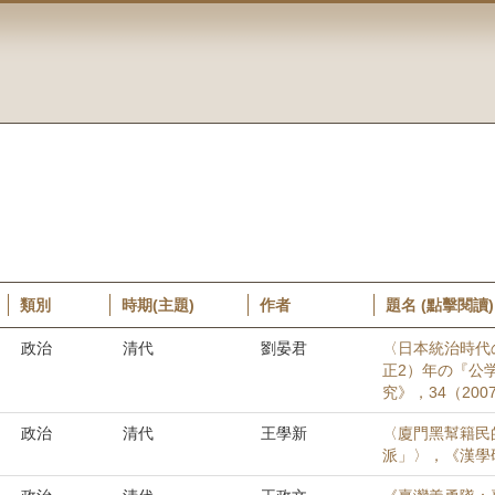
類別
時期(主題)
作者
題名 (點擊閱讀)
政治
清代
劉晏君
〈日本統治時代
正2）年の『公
究》，34（2007
政治
清代
王學新
〈廈門黑幫籍民的
派」〉，《漢學研究