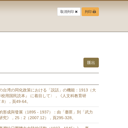
取消列印
列印
の台湾の同化政策における「説話」の機能：1913（大
学校用国民読本』 に着目して〉，《人文科教育研
.8），頁49-64。
形成與發展（1895 - 1937）：由「臺匪」到「武力
》，25：2（2007.12），頁295-328。