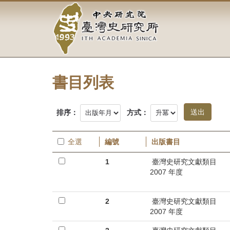
中
跳
到
央
主
要
研
內
容
究
區
塊
書目列表
院-
臺
排序：
方式：
灣
全選
編號
出版書目
史
1
臺灣史研究文獻類目
研
2007 年度
究
2
臺灣史研究文獻類目
所-
2007 年度