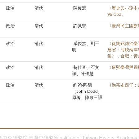
政治
清代
陳俊宏
〈歷史與小說中的
95-152。
政治
清代
許佩賢
《臺灣民主國旗
政治
清代
戚俊杰、劉玉
〈從劉銘傳治臺
明
建省：海峽兩岸
集》，合肥：黃山書
政治
清代
翁佳音、石文
《康熙臺灣輿圖
誠、陳佳慧
政治
清代
約翰‧陶德
《泡茶走西仔：
（John Dodd）
原著、陳政三譯
8 中央研究院 臺灣史研究所Institute of Taiwan History, Academia 