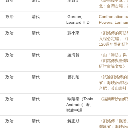
政治
清代
王政文
《臺灣義勇隊：臺
北：台灣古籍，2
政治
清代
Gordon,
Confrontation o
Leonard H.D.
Powers, Lanham
政治
清代
蘇小東
〈劉銘傳的海防
入程必定編，《
120週年學術研
政治
清代
羅海賢
〈由「籌防」與
《劉銘傳與臺灣
研討會論文集》，
政治
清代
鄧孔昭
〈試論劉銘傳的
省：海峽兩岸紀
合肥：黃山書社，2
政治
清代
歐陽泰（Tonio
《福爾摩沙如何
Andrade）著、
鄭維中譯
政治
清代
解正勛
〈劉銘傳「撫番
灣建省：海峽兩