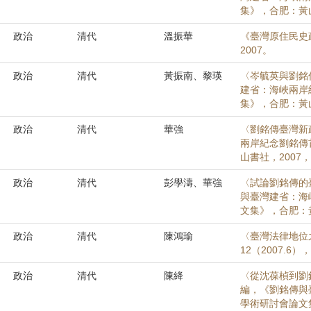
集》，合肥：黃山書
政治
清代
溫振華
《臺灣原住民史
2007。
政治
清代
黃振南、黎瑛
〈岑毓英與劉銘
建省：海峽兩岸
集》，合肥：黃山書
政治
清代
華強
〈劉銘傳臺灣新
兩岸紀念劉銘傳
山書社，2007，頁
政治
清代
彭學濤、華強
〈試論劉銘傳的
與臺灣建省：海
文集》，合肥：黃
政治
清代
陳鴻瑜
〈臺灣法律地位之
12（2007.6），
政治
清代
陳絳
〈從沈葆楨到劉
編，《劉銘傳與
學術研討會論文集