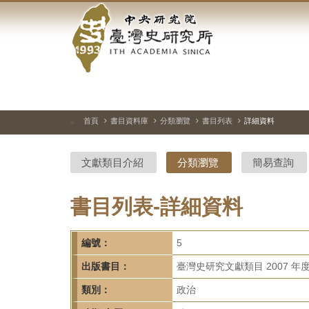
中
跳
到
央
主
要
研
內
容
究
區
塊
院-
首頁
書目資料庫
分類瀏覽
書目列表
詳細資料
:::
臺
文獻類目介紹
分類瀏覽
簡易查詢
灣
史
書目列表-詳細資料
研
編號：
5
究
出版書目：
臺灣史研究文獻類目 2007 年
所-
類別：
政治