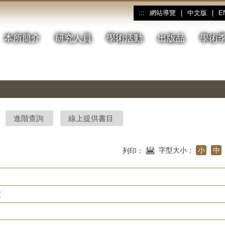
網站導覽
|
中文版
|
E
:::
本所簡介
研究人員
學術活動
出版品
學術
進階查詢
線上提供書目
字型大小：
小
中
列印：
度