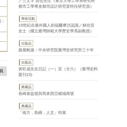
／三文字 昌也先生（東京大學工學系研究科
都市工學專攻都市設計研究室特任研究員）
學術活動
省：
19世紀在臺外國人的福爾摩沙認識／林欣宜
。
女士（國立臺灣師範大學歷史學系副教授）
出版品
旗展帆揚：中央研究院臺灣史研究所三十年
出版品
黃旺成先生日記（一）至（廿六）（臺灣史料
頁
叢刊10)
典藏品
長崎泰益號與馬來西亞檳城商號
典藏品
「南方．島嶼．人文」特展