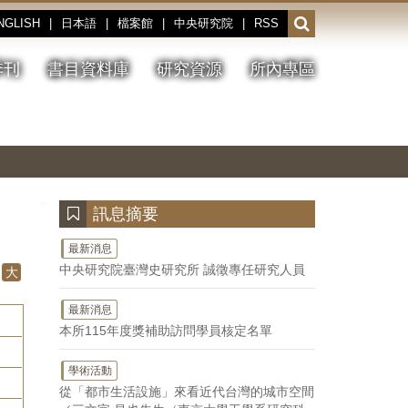
NGLISH
|
日本語
|
檔案館
|
中央研究院
|
RSS
開
啟
或
季刊
書目資料庫
研究資源
所內專區
收
合
搜
切
上
下
主
換
一
一
圖
尋
暫
張
張
連
停、
圖
圖
結
欄
播
片
片
位
放
:::
訊息摘要
最新消息
中央研究院臺灣史研究所 誠徵專任研究人員
大
最新消息
本所115年度獎補助訪問學員核定名單
學術活動
從「都市生活設施」來看近代台灣的城市空間