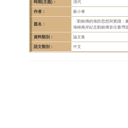
首
時期(主題)：
清代
頁
作者：
蘇小東
〈劉銘傳的海防思想與實踐：
題名：
海峽兩岸紀念劉銘傳首任臺灣巡撫
資料類別：
論文集
語文類別：
中文