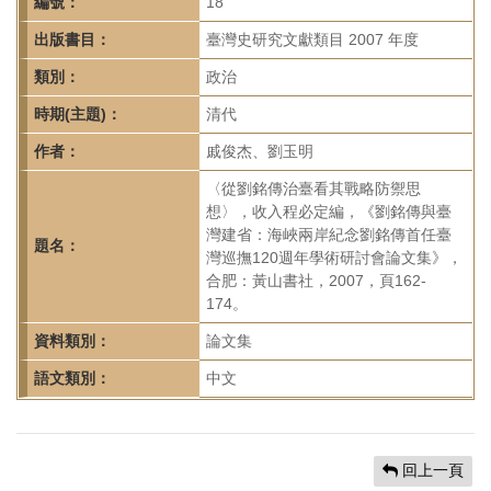
首
編號：
18
頁
出版書目：
臺灣史研究文獻類目 2007 年度
類別：
政治
時期(主題)：
清代
作者：
戚俊杰、劉玉明
〈從劉銘傳治臺看其戰略防禦思
想〉，收入程必定編，《劉銘傳與臺
灣建省：海峽兩岸紀念劉銘傳首任臺
題名：
灣巡撫120週年學術研討會論文集》，
合肥：黃山書社，2007，頁162-
174。
資料類別：
論文集
語文類別：
中文
回上一頁