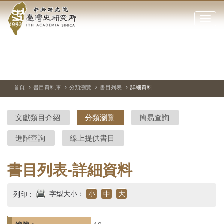
中
跳
到
點
央
主
擊
要
開
研
內
啟
容
或
究
切
上
下
主
區
換
一
一
圖
關
暫
張
張
連
塊
閉
停、
圖
圖
結
院-
播
片
片
首頁
書目資料庫
分類瀏覽
書目列表
詳細資料
網
放
站
臺
主
文獻類目介紹
分類瀏覽
簡易查詢
要
灣
選
進階查詢
線上提供書目
單
史
研
書目列表-詳細資料
究
字型大小：
小
中
大
列印：
所-