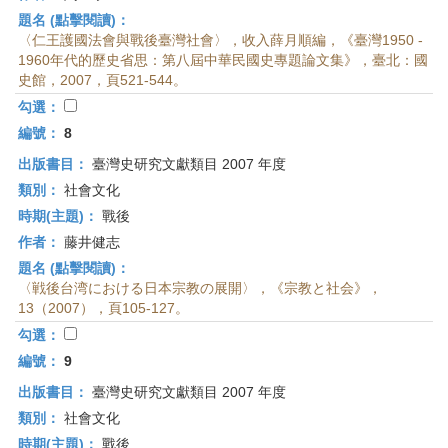
題名 (點擊閱讀)：
〈仁王護國法會與戰後臺灣社會〉，收入薛月順編，《臺灣1950 -
1960年代的歷史省思：第八屆中華民國史專題論文集》，臺北：國
史館，2007，頁521-544。
勾選：
編號：
8
出版書目：
臺灣史研究文獻類目 2007 年度
類別：
社會文化
時期(主題)：
戰後
作者：
藤井健志
題名 (點擊閱讀)：
〈戦後台湾における日本宗教の展開〉，《宗教と社会》，
13（2007），頁105-127。
勾選：
編號：
9
出版書目：
臺灣史研究文獻類目 2007 年度
類別：
社會文化
時期(主題)：
戰後