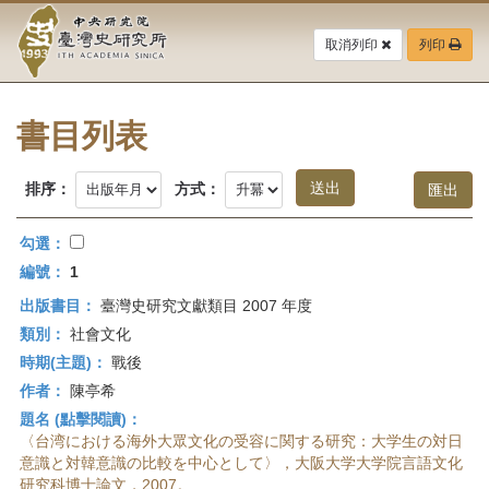
中
跳
到
取消列印
列印
央
主
要
研
內
容
書目列表
究
區
塊
院-
排序：
方式：
臺
勾選：
灣
編號：
1
出版書目：
臺灣史研究文獻類目 2007 年度
史
類別：
社會文化
研
時期(主題)：
戰後
作者：
陳亭希
究
題名 (點擊閱讀)：
所-
〈台湾における海外大眾文化の受容に関する研究：大学生の対日
意識と対韓意識の比較を中心として〉，大阪大学大学院言語文化
研究科博士論文，2007。