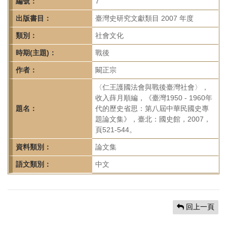
首
編號：
7
頁
出版書目：
臺灣史研究文獻類目 2007 年度
類別：
社會文化
時期(主題)：
戰後
作者：
闞正宗
〈仁王護國法會與戰後臺灣社會〉，
收入薛月順編，《臺灣1950 - 1960年
題名：
代的歷史省思：第八屆中華民國史專
題論文集》，臺北：國史館，2007，
頁521-544。
資料類別：
論文集
語文類別：
中文
回上一頁