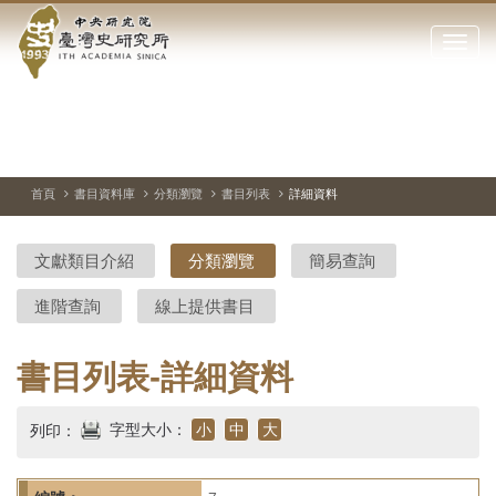
中
跳
到
點
央
主
擊
要
開
研
內
啟
容
或
究
切
上
下
主
區
換
一
一
圖
關
暫
張
張
連
塊
閉
停、
圖
圖
結
院-
播
片
片
首頁
書目資料庫
分類瀏覽
書目列表
詳細資料
網
放
站
臺
主
文獻類目介紹
分類瀏覽
簡易查詢
要
灣
選
進階查詢
線上提供書目
單
史
研
書目列表-詳細資料
究
字型大小：
小
中
大
列印：
所-