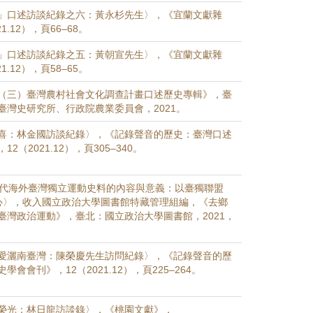
」口述訪談紀錄之六：黃永杉先生〉，《宜蘭文獻雜
1.12），頁66–68。
」口述訪談紀錄之五：黃朝宣先生〉，《宜蘭文獻雜
1.12），頁58–65。
（三）臺灣農村社會文化調查計畫口述歷史專輯》，臺
臺灣史研究所、行政院農業委員會，2021。
喜：林金國訪談紀錄〉，《記錄聲音的歷史：臺灣口述
2（2021.12），頁305–340。
90年代海外臺灣獨立運動史料的內容與意義：以臺獨聯盟
中心〉，收入國立政治大學圖書館特藏管理組編，《去鄉
臺灣政治運動》，臺北：國立政治大學圖書館，2021，
愛灑南臺灣：陳榮慶先生訪問紀錄〉，《記錄聲音的歷
會會刊》，12（2021.12），頁225–264。
榮光：林日龍訪談錄〉，《桃園文獻》，