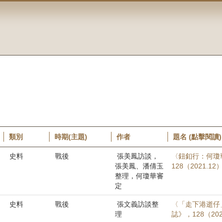
類別
時期(主題)
作者
題名 (點擊閱讀)
史料
戰後
張美鳳訪談，
〈鈕釦行：何瓊
張美鳳、潘倩玉
128（2021.1
整理，何瓊華審
定
史料
戰後
張文義訪談整
〈「走下港逝仔
理
誌》，128（202