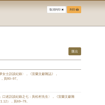
取消列印
列印
華女士訪談紀錄〉，《宜蘭文獻雜誌》，
2），頁80–97。
」口述訪談紀錄之七：吳松村先生〉，《宜蘭文獻雜
1.12），頁69–79。