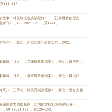
，頁111–118。
的故事：林俊聰先生訪談紀錄〉，《記錄聲音的歷史：
刊》，12（2021.12），頁1–41。
早時光》，臺北：新世語文化有限公司，2021。
案彙編（廿九）：花蓮縣政府檔案》，臺北：國史館，
案彙編（廿八）：屏東縣政府檔案》，臺北：國史館，
將軍八二三手札：秋風寶劍孤臣淚》，臺北：講台文化
1。
長遠影響力的出版家：訪問前文經社吳榮斌社長〉，
58（2021.12），頁126–152。