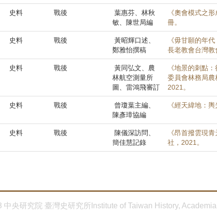
史料
戰後
葉惠芬、林秋
《奧會模式之形
敏、陳世局編
冊。
史料
戰後
黃昭輝口述、
《毋甘願的年代
鄭雅怡撰稿
長老教會台灣教會
史料
戰後
黃同弘文、農
《地景的刺點：
林航空測量所
委員會林務局農
圖、雷鴻飛審訂
2021。
史料
戰後
曾瓊葉主編、
《經天緯地：輿
陳彥璋協編
史料
戰後
陳儀深訪問、
《昂首撥雲現青
簡佳慧記錄
社，2021。
8 中央研究院 臺灣史研究所Institute of Taiwan History, Academia 