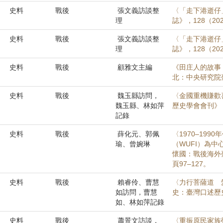
史料
戰後
張文義訪談整
〈「走下港逝仔
理
誌》，128（202
史料
戰後
張文義訪談整
〈「走下港逝仔
理
誌》，128（202
史料
戰後
顧雅文主編
《田庄人的故事
北：中央研究院
史料
戰後
魏玉縣訪問，
〈金國重機賺歡
魏玉縣、林如萍
歷史學會會刊》，1
記錄
史料
戰後
薛化元、郭佩
〈1970–19
瑜、曾婉琳
（WUFI）為
懷國：戰後海外
頁97–127。
史料
戰後
賴睿伶、曹慧
〈力行菩薩道 
如訪問，曹慧
史：臺灣口述歷史學
如、林如萍記錄
史料
戰後
蕭景文訪談，
〈重振原民家族