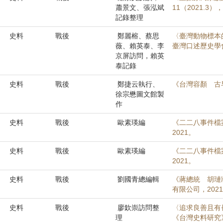
蕭景文、張泓斌
11（2021.3）
記錄整理
史料
戰後
鄭麗榕、蔡思
〈臺灣動物標本
薇、賴英泰、李
臺灣口述歷史學會會
京屏訪問，賴英
泰記錄
史料
戰後
鄭捷云執行、
《台灣容顏 古
徐宗懋圖文館製
作
史料
戰後
歐素瑛編
《二二八事件檔
2021。
史料
戰後
歐素瑛編
《二二八事件檔
2021。
史料
戰後
劉國青總編輯
《蔣總統 胡璉
有限公司，202
史料
戰後
廖欽崇訪問整
〈追求良善且有
理
《台灣史料研究》，