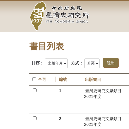
中
跳
到
央
主
要
研
內
容
究
區
塊
書目列表
院-
臺
排序：
方式：
灣
全選
編號
出版書目
史
1
臺灣史研究文獻類目
研
2021年度
究
所-
2
臺灣史研究文獻類目
2021年度