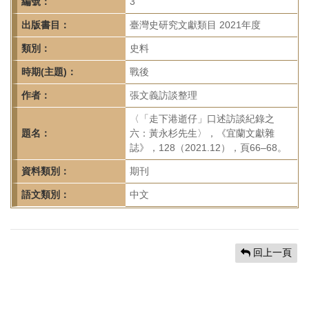
首
編號：
3
頁
出版書目：
臺灣史研究文獻類目 2021年度
類別：
史料
時期(主題)：
戰後
作者：
張文義訪談整理
〈「走下港逝仔」口述訪談紀錄之
題名：
六：黃永杉先生〉，《宜蘭文獻雜
誌》，128（2021.12），頁66–68。
資料類別：
期刊
語文類別：
中文
回上一頁