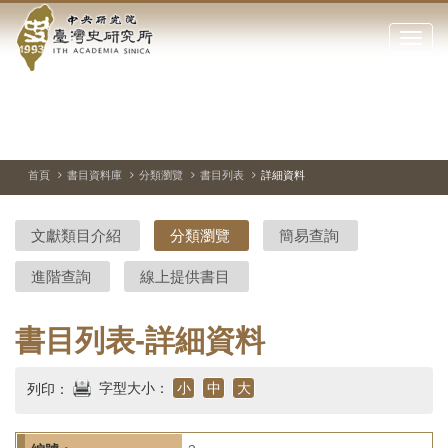
中
跳
到
點
央
主
擊
要
開
研
內
啟
容
或
究
切
上
下
主
區
換
一
一
圖
關
暫
張
張
連
塊
閉
停、
圖
圖
結
院-
播
片
片
首頁
書目資料庫
分類瀏覽
書目列表
詳細資料
網
放
站
臺
主
文獻類目介紹
分類瀏覽
簡易查詢
要
灣
選
進階查詢
線上提供書目
單
史
研
書目列表-詳細資料
究
字型大小：
小
中
大
列印：
所-