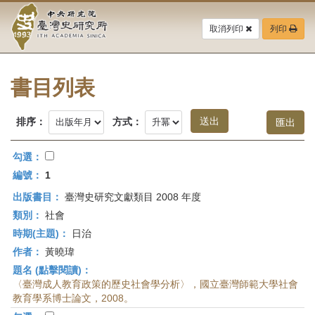
中
跳
到
取消列印
列印
央
主
要
研
內
容
書目列表
究
區
塊
院-
排序：
方式：
臺
勾選：
灣
編號：
1
出版書目：
臺灣史研究文獻類目 2008 年度
史
類別：
社會
研
時期(主題)：
日治
作者：
黃曉瑋
究
題名 (點擊閱讀)：
所-
〈臺灣成人教育政策的歷史社會學分析〉，國立臺灣師範大學社會
教育學系博士論文，2008。