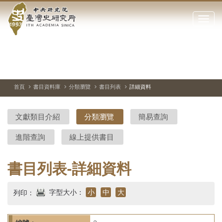
中
跳
到
點
央
主
擊
要
開
研
內
啟
容
或
究
切
上
下
主
區
換
一
一
圖
關
暫
張
張
連
塊
閉
停、
圖
圖
結
院-
播
片
片
首頁
書目資料庫
分類瀏覽
書目列表
詳細資料
網
放
站
臺
主
文獻類目介紹
分類瀏覽
簡易查詢
要
灣
選
進階查詢
線上提供書目
單
史
研
書目列表-詳細資料
究
字型大小：
小
中
大
列印：
所-