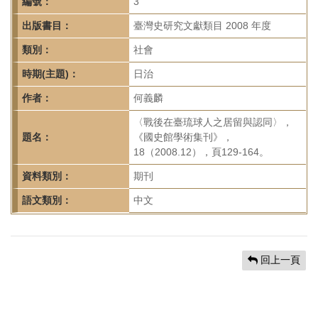
首
編號：
3
頁
出版書目：
臺灣史研究文獻類目 2008 年度
類別：
社會
時期(主題)：
日治
作者：
何義麟
〈戰後在臺琉球人之居留與認同〉，
題名：
《國史館學術集刊》，
18（2008.12），頁129-164。
資料類別：
期刊
語文類別：
中文
回上一頁