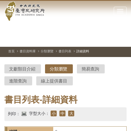
中
跳
到
點
央
主
擊
要
開
研
內
啟
容
或
究
切
上
下
主
區
換
一
一
圖
關
暫
張
張
連
塊
閉
停、
圖
圖
結
院-
播
片
片
首頁
書目資料庫
分類瀏覽
書目列表
詳細資料
網
放
站
臺
主
文獻類目介紹
分類瀏覽
簡易查詢
要
灣
選
進階查詢
線上提供書目
單
史
研
書目列表-詳細資料
究
字型大小：
小
中
大
列印：
所-