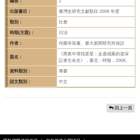
首
編號：
2
頁
出版書目：
臺灣史研究文獻類目 2008 年度
類別：
社會
時期(主題)：
日治
作者：
何榮幸策畫、臺大新聞研究所採訪
《黑夜中尋找星星：走過戒嚴的資深
題名：
記者生命史》，臺北：時報，2008。
資料類別：
專書
語文類別：
中文
回上一頁