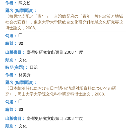
作者：
陳文松
題名 (點擊閱讀)：
〈植民地支配と「青年」：台湾総督府の「青年」教化政策と地域
社会の変容〉，東京大学大学院総合文化研究科地域文化研究專攻
博士論文，2008。
勾選：
編號：
32
出版書目：
臺灣史研究文獻類目 2008 年度
類別：
文化
時期(主題)：
日治
作者：
林美秀
題名 (點擊閱讀)：
〈日本統治時代における日本語‧台湾語対訳資料についての研
究〉，岡山大学大学院文化科学研究科博士論文，2008。
勾選：
編號：
33
出版書目：
臺灣史研究文獻類目 2008 年度
類別：
文化