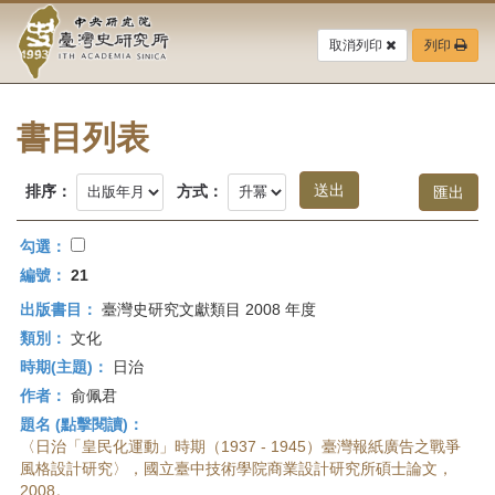
中
跳
到
取消列印
列印
央
主
要
研
內
容
書目列表
究
區
塊
院-
排序：
方式：
臺
勾選：
灣
編號：
21
出版書目：
臺灣史研究文獻類目 2008 年度
史
類別：
文化
研
時期(主題)：
日治
作者：
俞佩君
究
題名 (點擊閱讀)：
所-
〈日治「皇民化運動」時期（1937 - 1945）臺灣報紙廣告之戰爭
風格設計研究〉，國立臺中技術學院商業設計研究所碩士論文，
2008。