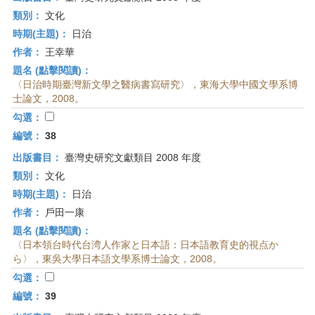
類別：
文化
時期(主題)：
日治
作者：
王幸華
題名 (點擊閱讀)：
〈日治時期臺灣新文學之醫病書寫研究〉，東海大學中國文學系博
士論文，2008。
勾選：
編號：
38
出版書目：
臺灣史研究文獻類目 2008 年度
類別：
文化
時期(主題)：
日治
作者：
戶田一康
題名 (點擊閱讀)：
〈日本領台時代台湾人作家と日本語：日本語教育史的視点か
ら〉，東吳大學日本語文學系博士論文，2008。
勾選：
編號：
39