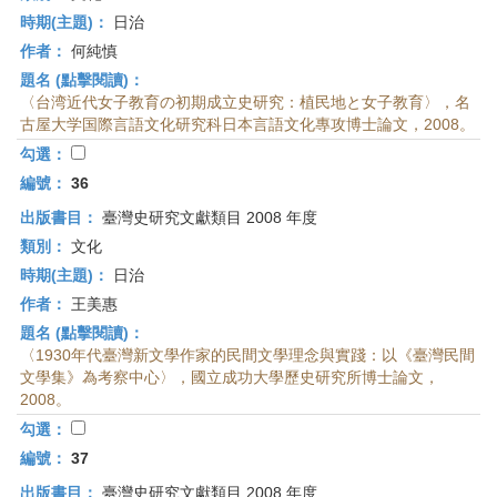
時期(主題)：
日治
作者：
何純慎
題名 (點擊閱讀)：
〈台湾近代女子教育の初期成立史研究：植民地と女子教育〉，名
古屋大学国際言語文化研究科日本言語文化專攻博士論文，2008。
勾選：
編號：
36
出版書目：
臺灣史研究文獻類目 2008 年度
類別：
文化
時期(主題)：
日治
作者：
王美惠
題名 (點擊閱讀)：
〈1930年代臺灣新文學作家的民間文學理念與實踐：以《臺灣民間
文學集》為考察中心〉，國立成功大學歷史研究所博士論文，
2008。
勾選：
編號：
37
出版書目：
臺灣史研究文獻類目 2008 年度